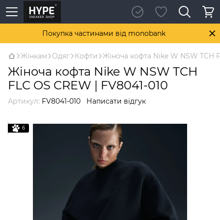
Покупка частинами від monobank
Жінкам
Одяг
Кофти
Жіноча кофта Nike W NSW TCH F
Жіноча кофта Nike W NSW TCH
FLC OS CREW | FV8041-010
Артикул:
FV8041-010
Написати відгук
6