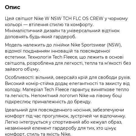
Опис
Цей світшот Nike W NSW TCH FLC OS CREW у чорному
кольорі — втілення стилю та комфорту.
Мінімалістичний дизайн та універсальний відтінок
доповнять будь-який гардероб.
Модель належить до лінійки Nike Sportswear (NSW),
відомої поєднанням інновацій та повсякденної
естетики. Технологія Tech Fleece, що лежить в основі
світшота, розроблена для легкості, тепла та м'якості без
зайвого об'єму.
Особливості: вільний, оверсайз крій для свободи рухів.
Високий комір-стійка додає елегантності та захисту від
холоду. Матеріал Tech Fleece гарантує виняткове тепло
та легкість. Непомітний логотип Nike на лівому боці
підкреслює приналежність до бренду.
Ідеальний для повсякденного носіння, забезпечуючи
комфорт під час прогулянок, зустрічей чи відпочинку.
Легко інтегрується у спортивний або кежуал образ,
незамінний елемент гардеробу для тих, хто цінує
комфорт, стиль та якість Nike.