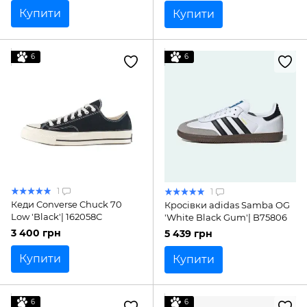
Купити
Купити
6
6
1
1
Кеди Converse Chuck 70
Кросівки adidas Samba OG
Low 'Black'| 162058C
'White Black Gum'| B75806
3 400 грн
5 439 грн
Купити
Купити
6
6