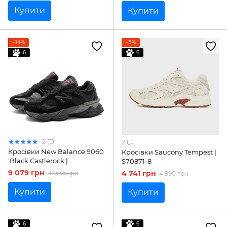
Купити
Купити
−14%
−5%
6
6
2
2
Кросівки New Balance 9060
Кросівки Saucony Tempest |
'Black Castlerock'|
S70871-8
U9060BLK
9 079 грн
4 741 грн
10 536 грн
4 990 грн
Купити
Купити
6
6