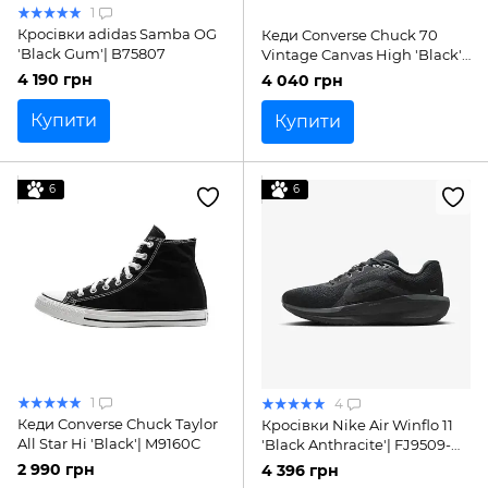
1
Кросівки adidas Samba OG
Кеди Converse Chuck 70
'Black Gum'| B75807
Vintage Canvas High 'Black'|
162050C
4 190 грн
4 040 грн
Купити
Купити
6
6
1
4
Кеди Converse Chuck Taylor
Кросівки Nike Air Winflo 11
All Star Hi 'Black'| M9160C
'Black Anthracite'| FJ9509-
002
2 990 грн
4 396 грн