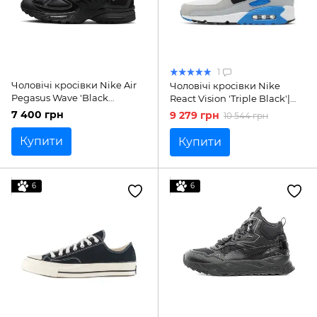
1
Чоловічі кросівки Nike Air
Чоловічі кросівки Nike
Pegasus Wave 'Black
React Vision 'Triple Black'|
Anthracite'| IB0612-001
CD4373 004
7 400 грн
9 279 грн
10 544 грн
Купити
Купити
6
6