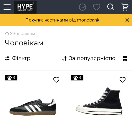
Покупка частинами від monobank
Чоловікам
Чоловікам
Фільтр
За популярністю
6
6