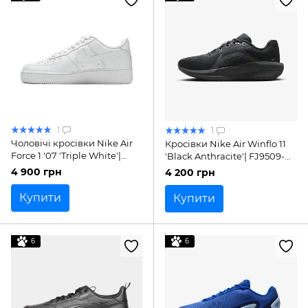
1
1
Чоловічі кросівки Nike Air
Кросівки Nike Air Winflo 11
Force 1 '07 'Triple White'|
'Black Anthracite'| FJ9509-
CW2288-111
002
4 900 грн
4 200 грн
Купити
Купити
6
6