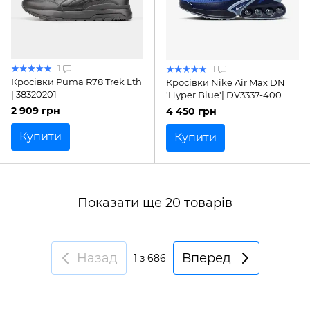
1
1
Кросівки Puma R78 Trek Lth
Кросівки Nike Air Max DN
| 38320201
'Hyper Blue'| DV3337-400
2 909 грн
4 450 грн
Купити
Купити
Показати ще 20 товарів
Назад
Вперед
1
з 686