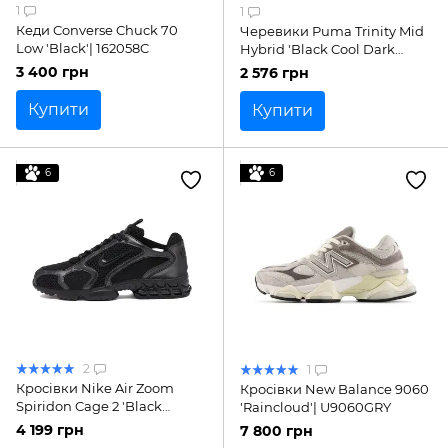
1
1
Кеди Converse Chuck 70
Черевики Puma Trinity Mid
Low 'Black'| 162058C
Hybrid 'Black Cool Dark
Grey'| 39232701
3 400 грн
2 576 грн
Купити
Купити
6
6
2
1
Кросівки Nike Air Zoom
Кросівки New Balance 9060
Spiridon Cage 2 'Black
'Raincloud'| U9060GRY
Anthracite'| HM8497-010
4 199 грн
7 800 грн