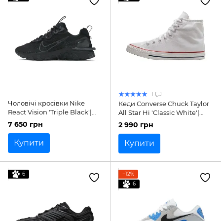
1
Чоловічі кросівки Nike
Кеди Converse Chuck Taylor
React Vision 'Triple Black'|
All Star Hi 'Classic White'|
CD4373-004
M7650C
7 650 грн
2 990 грн
Купити
Купити
6
−12%
6