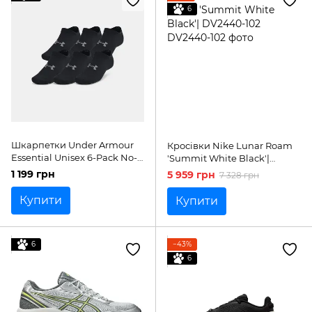
6
Шкарпетки Under Armour
Кросівки Nike Lunar Roam
Essential Unisex 6-Pack No-
'Summit White Black'|
Show Socks | 1382611-001
DV2440-102
1 199 грн
5 959 грн
7 328 грн
Купити
Купити
6
−43%
6