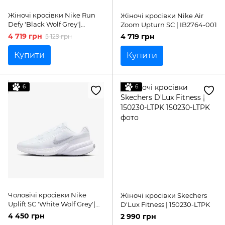
Жіночі кросівки Nike Run
Жіночі кросівки Nike Air
Defy 'Black Wolf Grey'|
Zoom Upturn SC | IB2764-001
HM9593-002
4 719 грн
4 719 грн
5 129 грн
Купити
Купити
6
6
Чоловічі кросівки Nike
Жіночі кросівки Skechers
Uplift SC 'White Wolf Grey'|
D'Lux Fitness | 150230-LTPK
IB2765-101
4 450 грн
2 990 грн