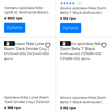
1
Чоловічі кросівки Nike
Жіночі кросівки Nike Zoom
Uplift SC 'Anthracite Black'|
Bella 7 'Black Anthracite'|
IB2765-001
FZ1689-002
4 900 грн
3 512 грн
Купити
Купити
6
6
Кросівки Nike Lunar Roam
Жіночі кросівки Nike Zoom
'Dark Smoke Grey'| DV2440-
Bella 7 'Black Anthracite'|
002
FZ1689-002
4 168 грн
3 512 грн