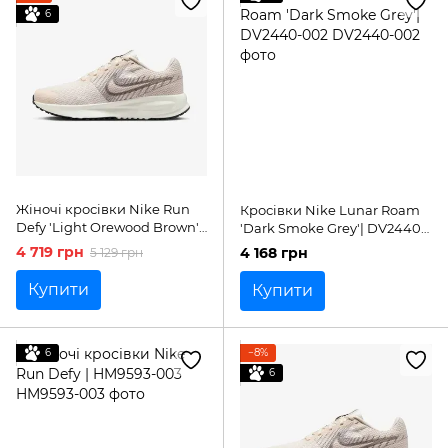
6
Жіночі кросівки Nike Run
Кросівки Nike Lunar Roam
Defy 'Light Orewood Brown'|
'Dark Smoke Grey'| DV2440-
HM9593-100
002
4 719 грн
4 168 грн
5 129 грн
Купити
Купити
6
−8%
6