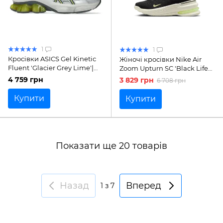
1
1
Кросівки ASICS Gel Kinetic
Жіночі кросівки Nike Air
Fluent 'Glacier Grey Lime'|
Zoom Upturn SC 'Black Life
1203A591-020
Lime'| IB2764-002
4 759 грн
3 829 грн
6 708 грн
Купити
Купити
Показати ще 20 товарів
Назад
Вперед
1
з 7