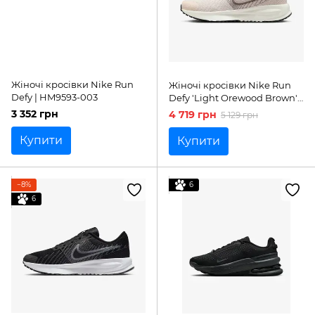
Жіночі кросівки Nike Run
Жіночі кросівки Nike Run
Defy | HM9593-003
Defy 'Light Orewood Brown'|
HM9593-100
3 352 грн
4 719 грн
5 129 грн
Купити
Купити
−8%
6
6