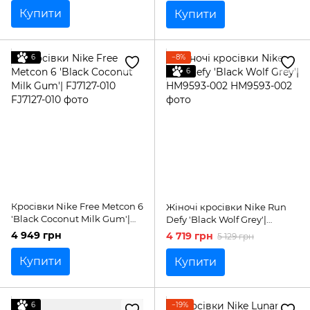
Купити
Купити
6
−8%
6
Кросівки Nike Free Metcon 6
Жіночі кросівки Nike Run
'Black Coconut Milk Gum'|
Defy 'Black Wolf Grey'|
FJ7127-010
HM9593-002
4 949 грн
4 719 грн
5 129 грн
Купити
Купити
6
−19%