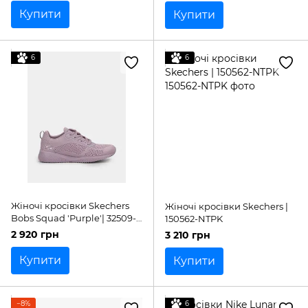
Купити
Купити
6
6
Жіночі кросівки Skechers
Жіночі кросівки Skechers |
Bobs Squad 'Purple'| 32509-
150562-NTPK
MVE
2 920 грн
3 210 грн
Купити
Купити
−8%
6