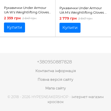
Рукавички Under Armour
Рукавички Under Armour
UA W's Weightlifting Gloves |
UA M's Weightlifting Gloves |
1369831-001
1369830-001
2 359 грн
2 779 грн
2 847 грн
2 847 грн
Купити
Купити
+380950887828
Контактна інформація
Повна версія сайту
Мапа сайту
© 2018 - 2026 HYPESNEAKERSHOP -
інтернет-магазин
кросівок