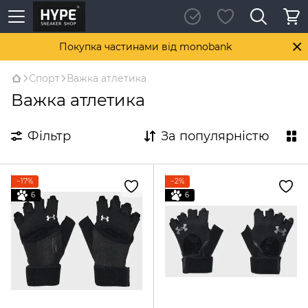
Покупка частинами від monobank
Спорт
Важка атлетика
Важка атлетика
Фільтр
За популярністю
−17%
−2%
6
6