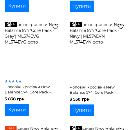
Купити
Купити
6
6
Чоловічі кросівки New
Чоловічі кросівки New
Balance 574 'Core Pack -
Balance 574 'Core Pack -
Grey'| ML574EVG
Navy'| ML574EVN
3 838 грн
3 550 грн
Купити
Купити
−41%
6