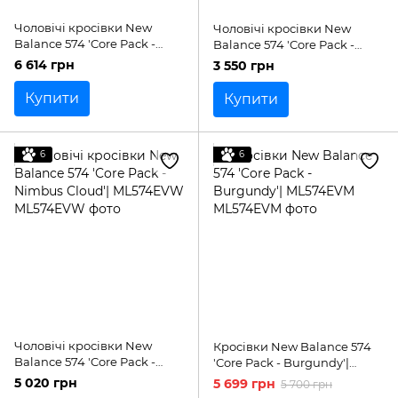
Чоловічі кросівки New
Чоловічі кросівки New
Balance 574 'Core Pack -
Balance 574 'Core Pack -
Black'| ML574EVE
Black Grey'| ML574EVB
6 614 грн
3 550 грн
Купити
Купити
6
6
Чоловічі кросівки New
Кросівки New Balance 574
Balance 574 'Core Pack -
'Core Pack - Burgundy'|
Nimbus Cloud'| ML574EVW
ML574EVM
5 020 грн
5 699 грн
5 700 грн