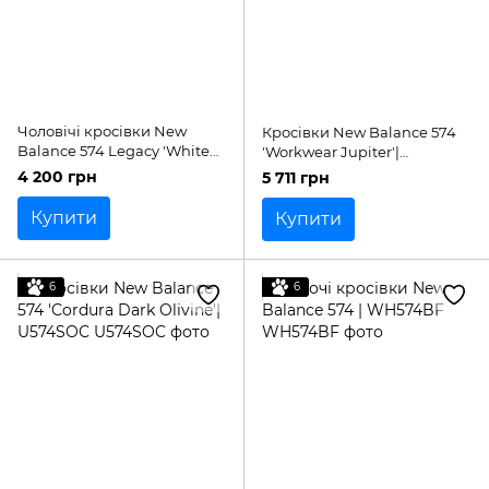
Чоловічі кросівки New
Кросівки New Balance 574
Balance 574 Legacy 'White
'Workwear Jupiter'|
Grey'| U574LGWD
ML574OMA
4 200 грн
5 711 грн
Купити
Купити
6
6