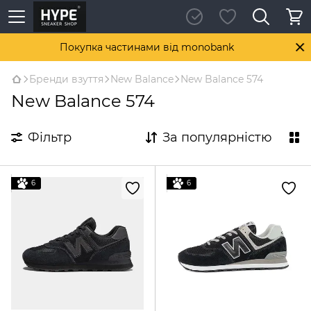
Покупка частинами від monobank
Бренди взуття
New Balance
New Balance 574
New Balance 574
Фільтр
За популярністю
6
6