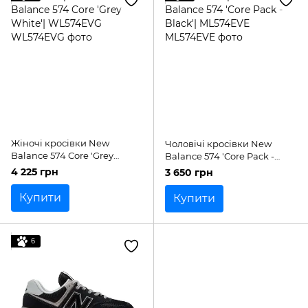
Жіночі кросівки New
Чоловічі кросівки New
Balance 574 Core 'Grey
Balance 574 'Core Pack -
White'| WL574EVG
Black'| ML574EVE
4 225 грн
3 650 грн
Купити
Купити
6