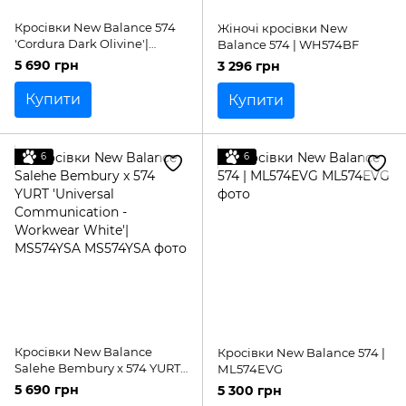
Кросівки New Balance 574
Жіночі кросівки New
'Cordura Dark Olivine'|
Balance 574 | WH574BF
U574SOC
5 690 грн
3 296 грн
Купити
Купити
6
6
Кросівки New Balance
Кросівки New Balance 574 |
Salehe Bembury x 574 YURT
МL574EVG
'Universal Communication -
5 690 грн
5 300 грн
Workwear White'| MS574YSA