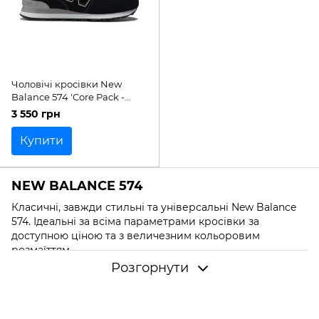
Чоловічі кросівки New
Balance 574 'Core Pack -
Black Grey'| ML574EVB
3 550 грн
Купити
NEW BALANCE 574
Класичні, завжди стильні та універсальні New Balance
574. Ідеальні за всіма параметрами кросівки за
доступною ціною та з величезним кольоровим
розмаїттям.
Розгорнути
45% опитаних користувачів Інтернету вважають New
Balance 574 найкращими кросівками з усіх можливих,
29% – кращими серед бренду New Balance, а 5% –
найпопулярнішими кросівками загалом.