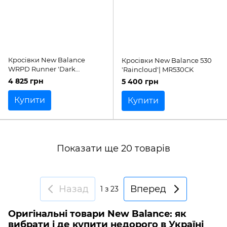
Кросівки New Balance
Кросівки New Balance 530
WRPD Runner 'Dark
'Raincloud'| MR530CK
Mushroom'| UWRPDMUS
4 825 грн
5 400 грн
Купити
Купити
Показати ще 20 товарів
Назад
Вперед
1
з 23
Оригінальні товари New Balance: як
вибрати і де купити недорого в Україні