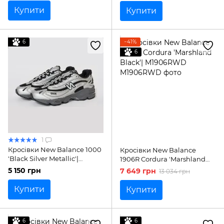
Купити
Купити
6
−41%
6
1
Кросівки New Balance 1000
Кросівки New Balance
'Black Silver Metallic'|
1906R Cordura 'Marshland
M1000EGR
Black'| M1906RWD
5 150 грн
7 649 грн
13 034 грн
Купити
Купити
6
6