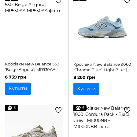
Кросівки New Balance 530
Кросівки New Balance 9060
'Beige Angora'| MR530AA
'Chrome Blue' 'Light Blue'|
U9060EED
6 739 грн
8 260 грн
Купити
Купити
6
6