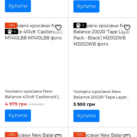
Купити
Купити
−19%
6
6
Чоловічі кросівки New
Чоловічі кросівки New
Balance 410v8 'Castlerock'|
Balance 2002R 'Tape Layer
MT410LB8
Pack - Black'| M2002WB
4 979 грн
5 500 грн
6 141 грн
Купити
Купити
−28%
−21%