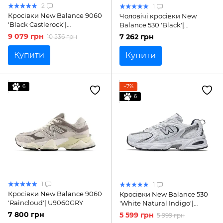
2
1
Кросівки New Balance 9060
Чоловічі кросівки New
'Black Castlerock'|
Balance 530 'Black'|
U9060BLK
MR530CC
9 079 грн
7 262 грн
10 536 грн
Купити
Купити
6
−7%
6
1
1
Кросівки New Balance 9060
Кросівки New Balance 530
'Raincloud'| U9060GRY
'White Natural Indigo'|
MR530SG
7 800 грн
5 599 грн
5 999 грн