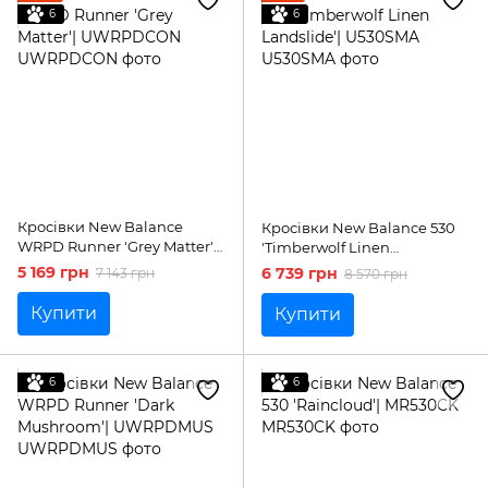
6
6
Кросівки New Balance
Кросівки New Balance 530
WRPD Runner 'Grey Matter'|
'Timberwolf Linen
UWRPDCON
Landslide'| U530SMA
5 169 грн
6 739 грн
7 143 грн
8 570 грн
Купити
Купити
6
6