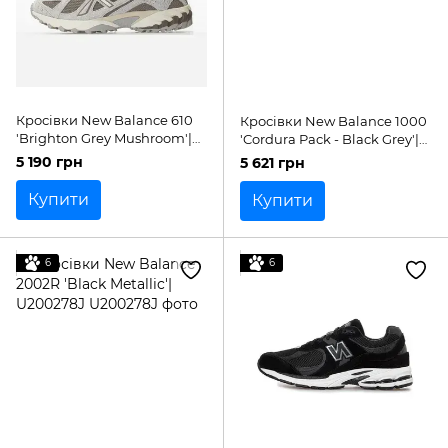
Кросівки New Balance 610
Кросівки New Balance 1000
'Brighton Grey Mushroom'|
'Cordura Pack - Black Grey'|
ML610TE
M1000NBB
5 190 грн
5 621 грн
Купити
Купити
6
6