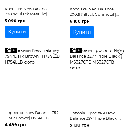
Кросівки New Balance
Кросівки New Balance
2002R 'Black Metallic'|
2002R 'Black Gunmetal'|
U200278J
M2002RBK
5 090 грн
6 100 грн
Купити
Купити
6
6
Черевики New Balance 754
Чоловічі кросівки New
'Dark Brown'| H754LLB
Balance 327 'Triple Black'|
MS327CTB
4 499 грн
5 100 грн