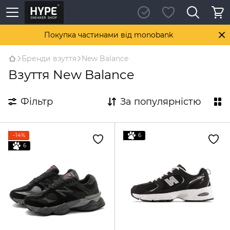
Покупка частинами від monobank
Бренди взуття
New Balance
Взуття New Balance
Фільтр
За популярністю
−14%
6
6