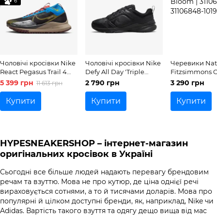
6
Чоловічі кросівки Nike
Чоловічі кросівки Nike
Черевики Nat
React Pegasus Trail 4
Defy All Day 'Triple
Fitzsimmons Ci
GORE-TEX 'Black Vivid
Black'| DJ1196-001
Bloom | 31106
5 399 грн
2 790 грн
3 290 грн
11 613 грн
Sulfur'| DJ7926-003
Купити
Купити
Купити
HYPESNEAKERSHOP – інтернет-магазин
оригінальних кросівок в Україні
Сьогодні все більше людей надають перевагу брендовим
речам та взуттю. Мова не про кутюр, де ціна однієї речі
вираховується сотнями, а то й тисячами доларів. Мова про
популярні й цілком доступні бренди, як, наприклад, Nike чи
Adidas. Вартість такого взуття та одягу дещо вища від мас