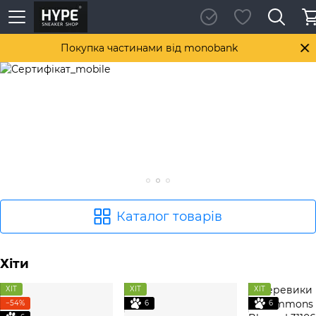
Покупка частинами від monobank
Каталог товарів
Хіти
ХІТ
ХІТ
ХІТ
−54%
6
6