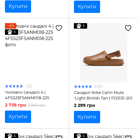
Купити
Купити
−4%
6
6
1
9
Чоловічі сандалі 4 |
Сандалі Nike Calm Mule
4FSS23FSANM018-22S
'Light British Tan'| FD5131-201
2 739 грн
2 299 грн
2 865 грн
Купити
Купити
6
6