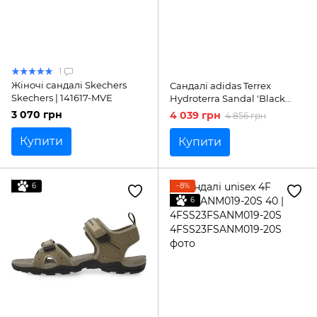
1
Жіночі сандалі Skechers
Сандалі adidas Terrex
Skechers | 141617-MVE
Hydroterra Sandal 'Black
Grey'| ID4269
3 070 грн
4 039 грн
4 856 грн
Купити
Купити
6
−8%
6