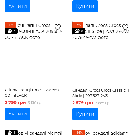
Купити
Купити
−11%
−3%
6
6
Жіночі капці Crocs | 209587-
Сандалі Crocs Crocs Classic II
001-BLACK
Slide | 207627-2V3
2 799 грн
2 579 грн
3 156 грн
2 665 грн
Купити
Купити
6
−56%