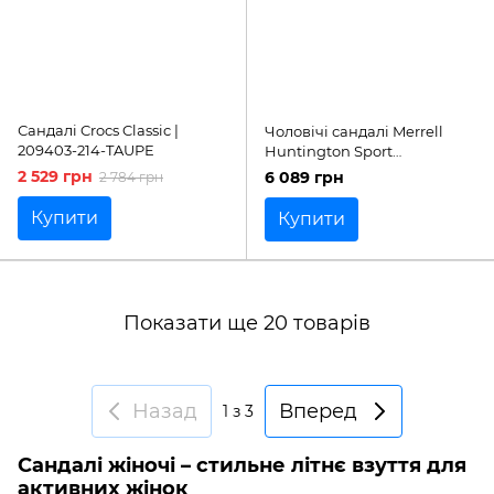
Сандалі Crocs Classic |
Чоловічі сандалі Merrell
209403-214-TAUPE
Huntington Sport
Convertible 'Black'| J036871
2 529 грн
6 089 грн
2 784 грн
Купити
Купити
Показати ще 20 товарів
Назад
Вперед
1
з 3
Сандалі жіночі – стильне літнє взуття для
активних жінок