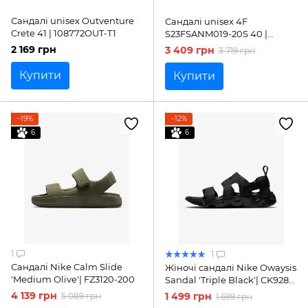
Сандалі unisex Outventure
Сандалі unisex 4F
Crete 41 | 108772OUT-T1
S23FSANM019-20S 40 |
4FSS23FSANM019-20S
2 169 грн
3 409 грн
3 719 грн
Купити
Купити
−19%
−12%
6
6
1
1
Сандалі Nike Calm Slide
Жіночі сандалі Nike Owaysis
'Medium Olive'| FZ3120-200
Sandal 'Triple Black'| CK9283-
001
4 139 грн
1 499 грн
5 089 грн
1 699 грн