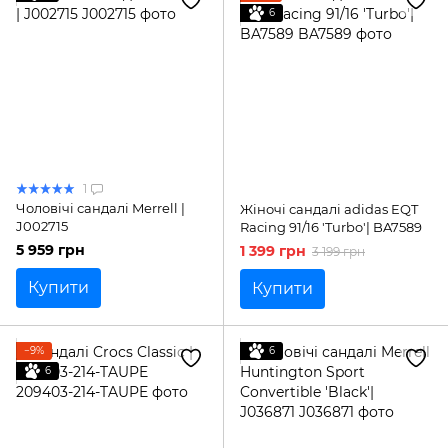
6
1
Чоловічі сандалі Merrell |
Жіночі сандалі adidas EQT
J002715
Racing 91/16 'Turbo'| BA7589
5 959 грн
1 399 грн
3 199 грн
Купити
Купити
−9%
6
6