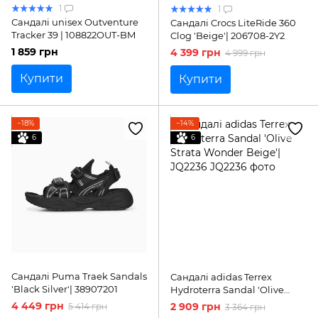
1
1
Сандалі unisex Outventure
Сандалі Crocs LiteRide 360
Tracker 39 | 108822OUT-BM
Clog 'Beige'| 206708-2Y2
1 859 грн
4 399 грн
4 999 грн
Купити
Купити
−18%
−14%
6
6
Сандалі Puma Traek Sandals
Сандалі adidas Terrex
'Black Silver'| 38907201
Hydroterra Sandal 'Olive
Strata Wonder Beige'|
4 449 грн
2 909 грн
5 414 грн
3 364 грн
JQ2236