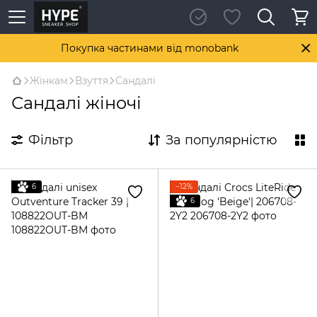
Покупка частинами від monobank
Жінкам
Взуття
Сандалі
Сандалі жіночі
Фільтр
За популярністю
6
−12%
6