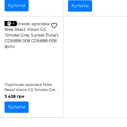
Купити
Купити
6
Підліткові кросівки Nike
React Vision GS 'Smoke Grey
Sunset Pulse'| CD6888-008
3 428 грн
Купити