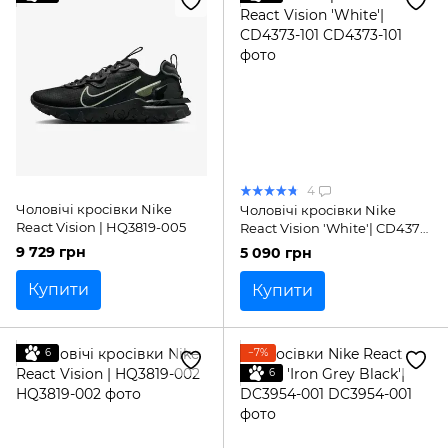
4
Чоловічі кросівки Nike
Чоловічі кросівки Nike
React Vision | HQ3819-005
React Vision 'White'| CD4373-
101
9 729 грн
5 090 грн
Купити
Купити
6
−7%
6