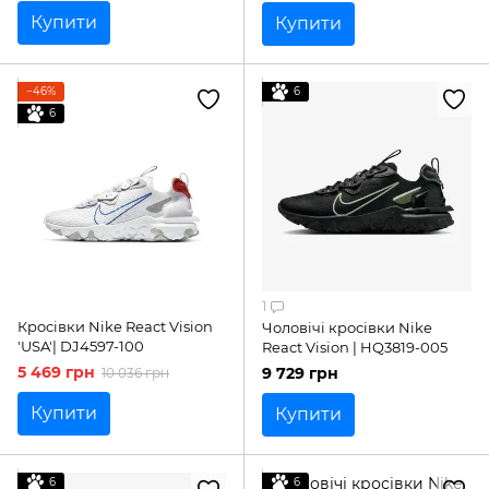
Купити
Купити
−46%
6
6
1
Кросівки Nike React Vision
Чоловічі кросівки Nike
'USA'| DJ4597-100
React Vision | HQ3819-005
5 469 грн
9 729 грн
10 036 грн
Купити
Купити
6
6