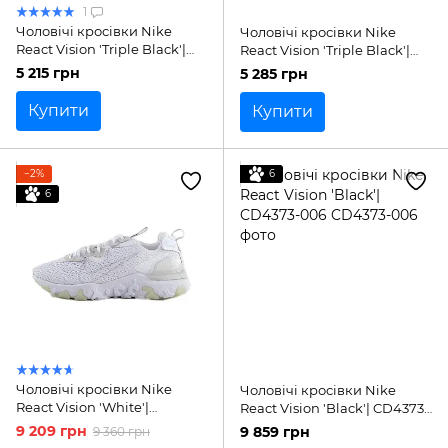
1
Чоловічі кросівки Nike
Чоловічі кросівки Nike
React Vision 'Triple Black'|
React Vision 'Triple Black'|
CD4373-004
CD4373-004
5 215 грн
5 285 грн
Купити
Купити
−2%
6
6
Чоловічі кросівки Nike
Чоловічі кросівки Nike
React Vision 'White'|
React Vision 'Black'| CD4373-
CD4373-101
006
9 209 грн
9 859 грн
9 360 грн