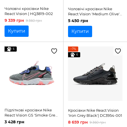
Чоловічі кросівки Nike
Чоловічі кросівки Nike
React Vision | HQ3819-002
React Vision 'Medium Olive'|
HQ3819-200
9 339 грн
5 450 грн
9 360 грн
Купити
Купити
6
−7%
6
Підліткові кросівки Nike
Кросівки Nike React Vision
React Vision GS 'Smoke Grey
'Iron Grey Black'| DC3954-001
Sunset Pulse'| CD6888-008
3 428 грн
8 659 грн
9 360 грн