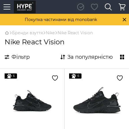
Покупка частинами від monobank
Бренди взуття
Nike
Nike React Vision
Nike React Vision
Фільтр
За популярністю
6
6