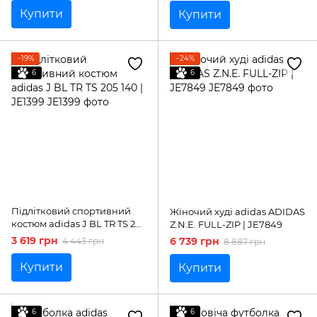
Купити
Купити
−19%
−24%
6
6
Підлітковий спортивний
Жіночий худі adidas ADIDAS
костюм adidas J BL TR TS 205
Z.N.E. FULL-ZIP | JE7849
140 | JE1399
3 619 грн
6 739 грн
4 443 грн
8 887 грн
Купити
Купити
6
6