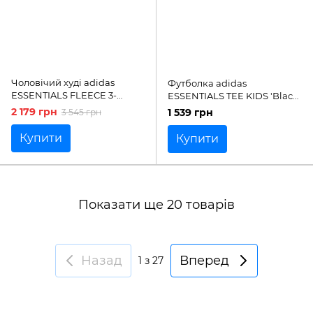
Чоловічий худі adidas
Футболка adidas
ESSENTIALS FLEECE 3-
ESSENTIALS TEE KIDS 'Black
STRIPES FULL-ZIP | HB0042
/ White'| JC9660
2 179 грн
1 539 грн
3 545 грн
Купити
Купити
Показати ще 20 товарів
Назад
Вперед
1
з 27