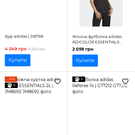
Худі adidas | JI8768
Жіноча футболка adidas
ADICOLOR ESSENTIALS
REGULAR | IC1826
4 249 грн
2 059 грн
5 332 грн
Купити
Купити
−14%
6
6