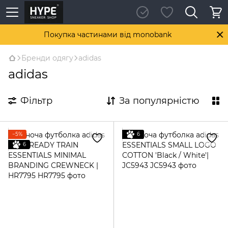
Покупка частинами від monobank
Бренди одягу
adidas
adidas
Фільтр
За популярністю
−5%
6
6