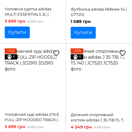
Чоловіча куртка adidas
Футболка adidas Referee 14 |
MULTI ESSENTIALS 2L |
G77212
JM8692
5 699 грн
1 089 грн
6 665 грн
Купити
Купити
−14%
−20%
6
6
Чоловічий худі adidas Z.N.E.
Дитячий спортивний
FULL-ZIP HOODED TRACK |
костюм adidas J 3S TIB FL TS
JD2910
140 | JC7520
5 699 грн
4 249 грн
6 665 грн
5 332 грн