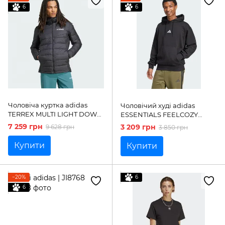
6
6
Чоловіча куртка adidas
Чоловічий худі adidas
TERREX MULTI LIGHT DOWN
ESSENTIALS FEELCOZY
CLIMAWARM HOODED |
FLEECE 'Black / White'|
7 259 грн
3 209 грн
9 628 грн
3 850 грн
JZ9968
JE3807
Купити
Купити
−20%
6
6