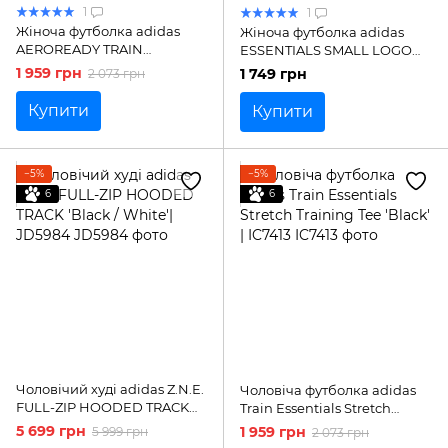
1
1
Жіноча футболка adidas
Жіноча футболка adidas
AEROREADY TRAIN
ESSENTIALS SMALL LOGO
ESSENTIALS MINIMAL
COTTON 'Black / White'|
1 959 грн
1 749 грн
2 073 грн
BRANDING CREWNECK |
JC5943
HR7795
Купити
Купити
−5%
−5%
6
6
Чоловічий худі adidas Z.N.E.
Чоловіча футболка adidas
FULL-ZIP HOODED TRACK
Train Essentials Stretch
'Black / White'| JD5984
Training Tee 'Black' | IC7413
5 699 грн
1 959 грн
5 999 грн
2 073 грн