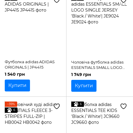
Футболка adidas ADIDAS
Чоловіча футболка adidas
ORIGINALS | JP4415
ESSENTIALS SMALL LOGO
SINGLE JERSEY 'Black /
1 540 грн
1 749 грн
White'| JE9024
Купити
Купити
−39%
6
6