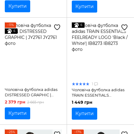
Купити
Купити
−11%
6
6
1
Чоловіча футболка adidas
Чоловіча футболка adidas
DISTRESSED GRAPHIC |
TRAIN ESSENTIALS
JY2761
FEELREADY LOGO 'Black /
2 379 грн
1 449 грн
2 665 грн
White'| IB8273
Купити
Купити
−25%
−17%