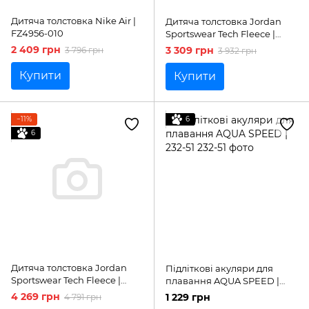
Дитяча толстовка Nike Air |
Дитяча толстовка Jordan
FZ4956-010
Sportswear Tech Fleece |
HV8695-017
2 409 грн
3 309 грн
3 796 грн
3 932 грн
Купити
Купити
−11%
6
6
Дитяча толстовка Jordan
Підліткові акуляри для
Sportswear Tech Fleece |
плавання AQUA SPEED |
HV8695-063
232-51
4 269 грн
1 229 грн
4 791 грн