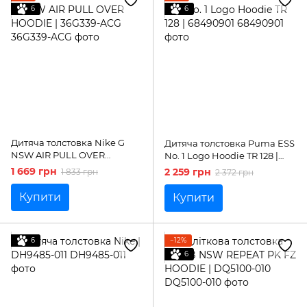
6
6
Дитяча толстовка Nike G
Дитяча толстовка Puma ESS
NSW AIR PULL OVER
No. 1 Logo Hoodie TR 128 |
HOODIE | 36G339-ACG
68490901
1 669 грн
2 259 грн
1 833 грн
2 372 грн
Купити
Купити
6
−12%
6