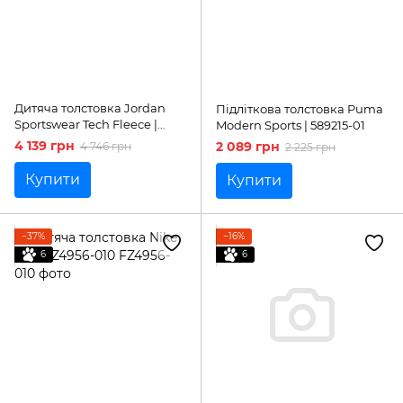
Дитяча толстовка Jordan
Підліткова толстовка Puma
Sportswear Tech Fleece |
Modern Sports | 589215-01
HV8695-634
4 139 грн
2 089 грн
4 746 грн
2 225 грн
Купити
Купити
−37%
−16%
6
6