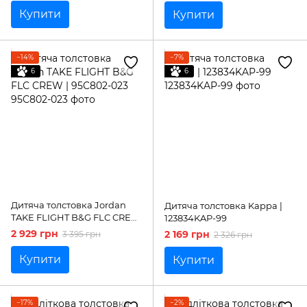
053
Купити
Купити
−14%
−7%
6
6
Дитяча толстовка Jordan
Дитяча толстовка Kappa |
TAKE FLIGHT B&G FLC CREW
123834KAP-99
| 95C802-023
2 929 грн
2 169 грн
3 395 грн
2 326 грн
Купити
Купити
−17%
−2%