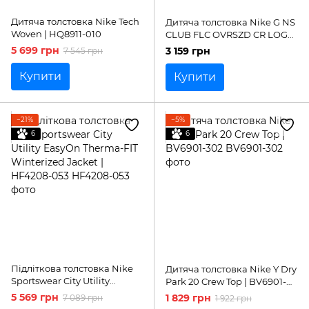
Дитяча толстовка Nike Tech
Дитяча толстовка Nike G NS
Woven | HQ8911-010
CLUB FLC OVRSZD CR LOGO
| FD2943-010
5 699 грн
3 159 грн
7 545 грн
Купити
Купити
−21%
−5%
6
6
Підліткова толстовка Nike
Дитяча толстовка Nike Y Dry
Sportswear City Utility
Park 20 Crew Top | BV6901-
EasyOn Therma-FIT
302
5 569 грн
1 829 грн
7 089 грн
1 922 грн
Winterized Jacket | HF4208-