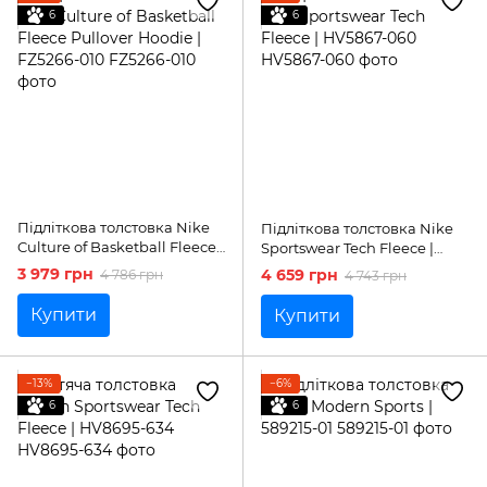
6
6
Підліткова толстовка Nike
Підліткова толстовка Nike
Culture of Basketball Fleece
Sportswear Tech Fleece |
Pullover Hoodie | FZ5266-010
HV5867-060
3 979 грн
4 659 грн
4 786 грн
4 743 грн
Купити
Купити
−13%
−6%
6
6