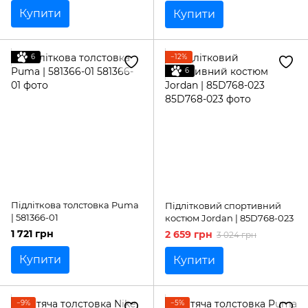
Купити
Купити
6
−12%
6
Підліткова толстовка Puma
Підлітковий спортивний
| 581366-01
костюм Jordan | 85D768-023
1 721 грн
2 659 грн
3 024 грн
Купити
Купити
−9%
−5%