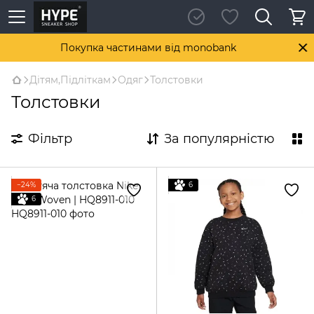
Покупка частинами від monobank
Дітям,Підліткам
Одяг
Толстовки
Толстовки
Фільтр
За популярністю
−24%
6
6