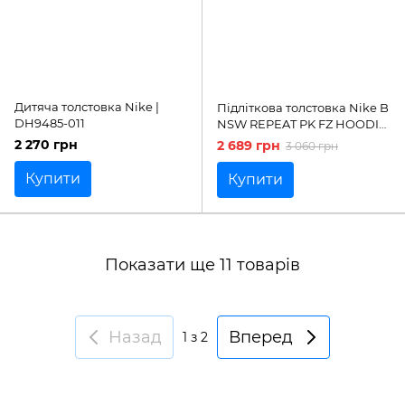
Дитяча толстовка Nike |
Підліткова толстовка Nike B
DH9485-011
NSW REPEAT PK FZ HOODIE
| DQ5100-010
2 270 грн
2 689 грн
3 060 грн
Купити
Купити
Показати ще 11 товарів
Назад
Вперед
1
з 2