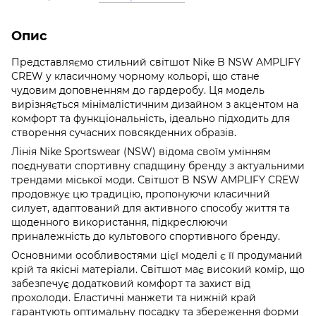
Опис
Представляємо стильний світшот Nike B NSW AMPLIFY
CREW у класичному чорному кольорі, що стане
чудовим доповненням до гардеробу. Ця модель
вирізняється мінімалістичним дизайном з акцентом на
комфорт та функціональність, ідеально підходить для
створення сучасних повсякденних образів.
Лінія Nike Sportswear (NSW) відома своїм умінням
поєднувати спортивну спадщину бренду з актуальними
трендами міської моди. Світшот B NSW AMPLIFY CREW
продовжує цю традицію, пропонуючи класичний
силует, адаптований для активного способу життя та
щоденного використання, підкреслюючи
приналежність до культового спортивного бренду.
Основними особливостями цієї моделі є її продуманий
крій та якісні матеріали. Світшот має високий комір, що
забезпечує додатковий комфорт та захист від
прохолоди. Еластичні манжети та нижній край
гарантують оптимальну посадку та збереження форми