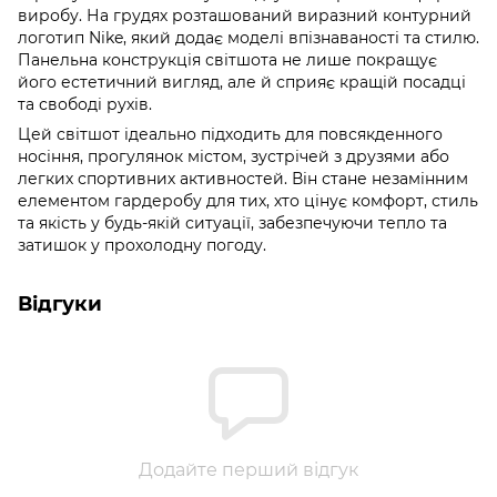
виробу. На грудях розташований виразний контурний
логотип Nike, який додає моделі впізнаваності та стилю.
Панельна конструкція світшота не лише покращує
його естетичний вигляд, але й сприяє кращій посадці
та свободі рухів.
Цей світшот ідеально підходить для повсякденного
носіння, прогулянок містом, зустрічей з друзями або
легких спортивних активностей. Він стане незамінним
елементом гардеробу для тих, хто цінує комфорт, стиль
та якість у будь-якій ситуації, забезпечуючи тепло та
затишок у прохолодну погоду.
Відгуки
Додайте перший відгук