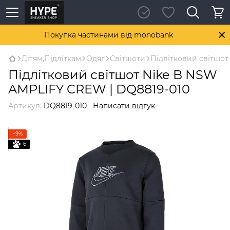
Покупка частинами від monobank
Дітям,Підліткам
Одяг
Світшоти
Підлітковий світшот
Підлітковий світшот Nike B NSW
AMPLIFY CREW | DQ8819-010
Артикул:
DQ8819-010
Написати відгук
−9%
6