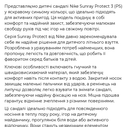
Представляємо дитячі сандалі Nike Sunray Protect 3 (PS)
у яскравому синьому кольорі, що ідеально підходять
для активних пригод. Ця модель поєднує в собі
комфорт та надійний захист, забезпечуючи малюкам
свободу рухів під час ігор на свіжому повітрі.
Серія Sunray Protect від Nike давно зарекомендувала
себе як надійне рішення для дитячого літнього взуття.
Розроблена з урахуванням потреб найменших, вона
пропонує легкість та довговічність, що робить її
фаворитом серед батьків та дітей.
Ключові особливості включають гнучкий та
швидковисихаючий матеріал, який забезпечує
комфорт навіть після контакту з водою. Закритий носок
захищає маленькі пальчики від ударів, а ремінець на
липучці дозволяє легко взувати та знімати сандалі,
забезпечуючи надійну фіксацію на нозі. Міцна підошва
гарантує відмінне зчеплення з різними поверхнями.
Ці сандалі ідеально підходять для повсякденного
носіння в теплу пору року, ігор на дитячому
майданчику, прогулянок біля води або активного
відпочинку. Вони стануть незамінним елементом