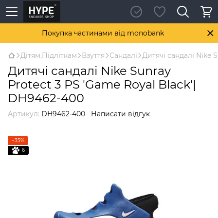
Покупка частинами від monobank
Дітям,Підліткам
Взуття
Сандалі
Дитячі сандалі Nike 
Дитячі сандалі Nike Sunray
Protect 3 PS 'Game Royal Black'|
DH9462-400
Артикул:
DH9462-400
Написати відгук
−35%
6