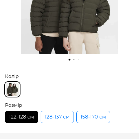
Колір
Розмір
122-128 см
128-137 см
158-170 см