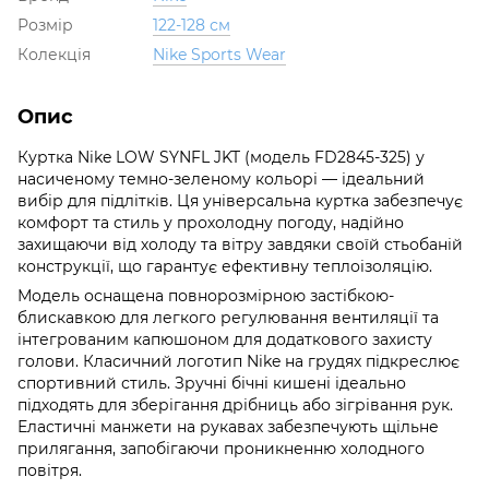
Розмір
122-128 см
Колекція
Nike Sports Wear
Опис
Куртка Nike LOW SYNFL JKT (модель FD2845-325) у
насиченому темно-зеленому кольорі — ідеальний
вибір для підлітків. Ця універсальна куртка забезпечує
комфорт та стиль у прохолодну погоду, надійно
захищаючи від холоду та вітру завдяки своїй стьобаній
конструкції, що гарантує ефективну теплоізоляцію.
Модель оснащена повнорозмірною застібкою-
блискавкою для легкого регулювання вентиляції та
інтегрованим капюшоном для додаткового захисту
голови. Класичний логотип Nike на грудях підкреслює
спортивний стиль. Зручні бічні кишені ідеально
підходять для зберігання дрібниць або зігрівання рук.
Еластичні манжети на рукавах забезпечують щільне
прилягання, запобігаючи проникненню холодного
повітря.