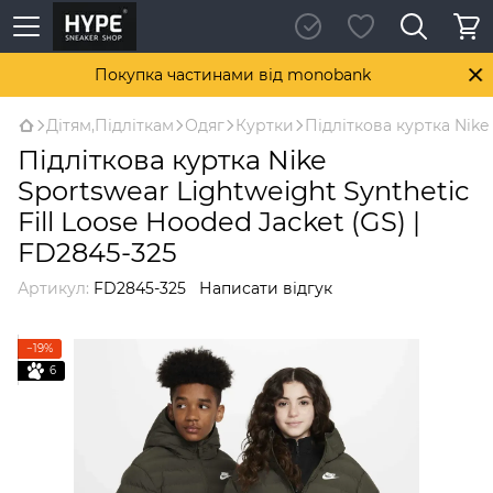
Покупка частинами від monobank
Дітям,Підліткам
Одяг
Куртки
Підліткова куртка Nike 
Підліткова куртка Nike
Sportswear Lightweight Synthetic
Fill Loose Hooded Jacket (GS) |
FD2845-325
Артикул:
FD2845-325
Написати відгук
−19%
6