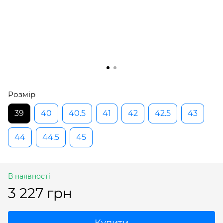
Розмір
39
40
40.5
41
42
42.5
43
44
44.5
45
В наявності
3 227 грн
Купити