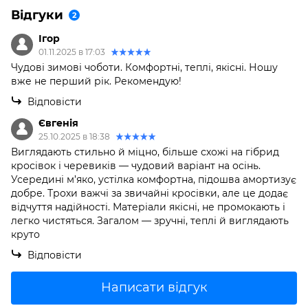
Відгуки
2
Ігор
01.11.2025 в 17:03
Чудові зимові чоботи. Комфортні, теплі, якісні. Ношу
вже не перший рік. Рекомендую!
Відповісти
Євгенія
25.10.2025 в 18:38
Виглядають стильно й міцно, більше схожі на гібрид
кросівок і черевиків — чудовий варіант на осінь.
Усередині м’яко, устілка комфортна, підошва амортизує
добре. Трохи важчі за звичайні кросівки, але це додає
відчуття надійності. Матеріали якісні, не промокають і
легко чистяться. Загалом — зручні, теплі й виглядають
круто
Відповісти
Написати відгук