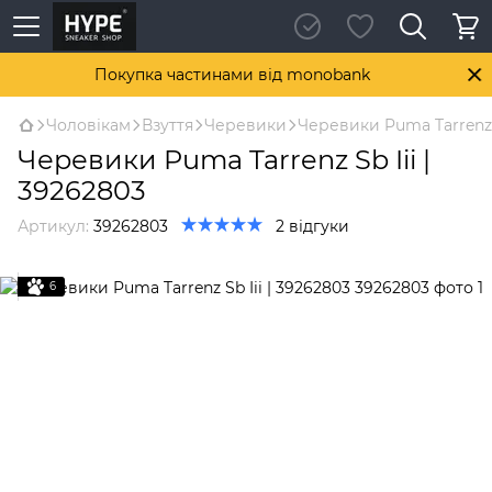
Покупка частинами від monobank
Чоловікам
Взуття
Черевики
Черевики Puma Tarrenz S
Черевики Puma Tarrenz Sb Iii |
39262803
Артикул:
39262803
2 відгуки
6