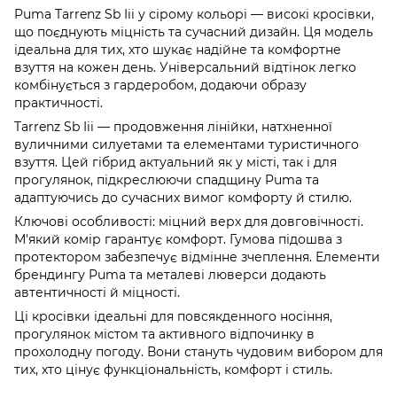
Puma Tarrenz Sb Iii у сірому кольорі — високі кросівки,
що поєднують міцність та сучасний дизайн. Ця модель
ідеальна для тих, хто шукає надійне та комфортне
взуття на кожен день. Універсальний відтінок легко
комбінується з гардеробом, додаючи образу
практичності.
Tarrenz Sb Iii — продовження лінійки, натхненної
вуличними силуетами та елементами туристичного
взуття. Цей гібрид актуальний як у місті, так і для
прогулянок, підкреслюючи спадщину Puma та
адаптуючись до сучасних вимог комфорту й стилю.
Ключові особливості: міцний верх для довговічності.
М'який комір гарантує комфорт. Гумова підошва з
протектором забезпечує відмінне зчеплення. Елементи
брендингу Puma та металеві люверси додають
автентичності й міцності.
Ці кросівки ідеальні для повсякденного носіння,
прогулянок містом та активного відпочинку в
прохолодну погоду. Вони стануть чудовим вибором для
тих, хто цінує функціональність, комфорт і стиль.