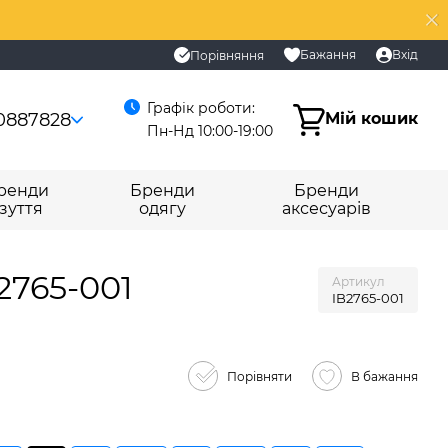
Бажання
Вхід
Порівняння
Графік роботи:
0887828
Мій кошик
Пн-Нд 10:00-19:00
ренди
Бренди
Бренди
зуття
одягу
аксесуарів
B2765-001
Артикул
IB2765-001
Порівняти
В бажання