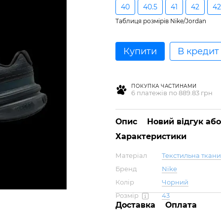
40
40.5
41
42
42
Таблиця розмірів Nike/Jordan
Купити
В кредит
ПОКУПКА ЧАСТИНАМИ
6 платежів по 889.83 грн
Опис
Новий відгук аб
Характеристики
Матеріал
Текстильна ткан
Бренд
Nike
Колір
Чорний
Розмір
43
Доставка
Оплата