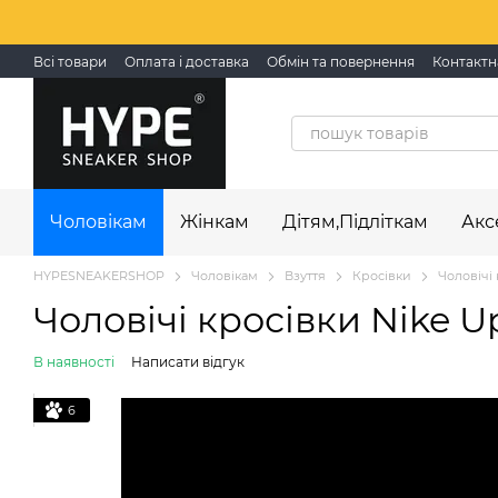
Перейти до основного контенту
Всі товари
Оплата і доставка
Обмін та повернення
Контактн
Чоловікам
Жінкам
Дітям,Підліткам
Акс
HYPESNEAKERSHOP
Чоловікам
Взуття
Кросівки
Чоловічі 
Чоловічі кросівки Nike Upl
В наявності
Написати відгук
6