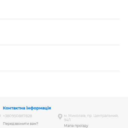
Контактна інформація
+380950887828
м. Миколаїв, пр. Центральний,
94/1
Передзвонити вам?
Мапа проїзду