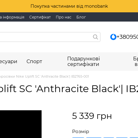
Покупка частинами від monobank
а інформація
Сертифікат
Про нас
Блог
+38095
Подарункові
Б
есуари
Спорт
сертифікати
в
кросівки Nike Uplift SC 'Anthracite Black'| IB2765-001
ift SC 'Anthracite Black'| I
5 339 грн
Розмір