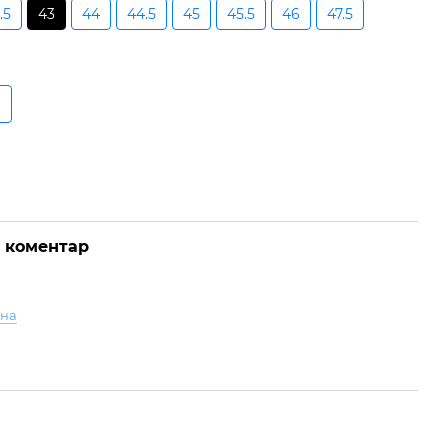
.5
43
44
44.5
45
45.5
46
47.5
о коментар
ина