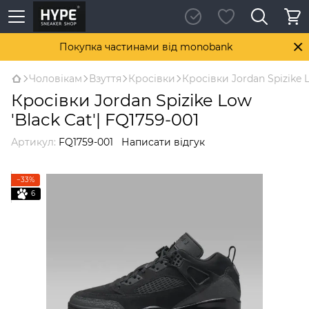
Покупка частинами від monobank
Чоловікам
Взуття
Кросівки
Кросівки Jordan Spizike L
Кросівки Jordan Spizike Low
'Black Cat'| FQ1759-001
Артикул:
FQ1759-001
Написати відгук
−33%
6