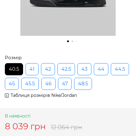
Розмір
40.5
41
42
42.5
43
44
44.5
45
45.5
46
47
48.5
Таблиця розмірів Nike/Jordan
В наявності
8 039 грн
12 064 грн