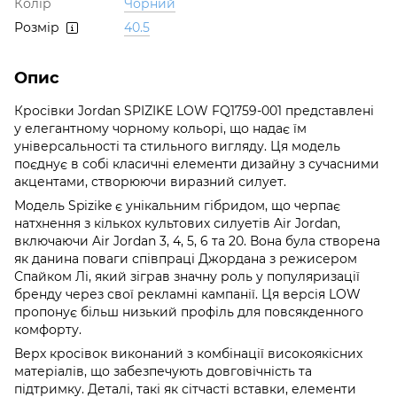
Колір
Чорний
Розмір
40.5
Опис
Кросівки Jordan SPIZIKE LOW FQ1759-001 представлені
у елегантному чорному кольорі, що надає їм
універсальності та стильного вигляду. Ця модель
поєднує в собі класичні елементи дизайну з сучасними
акцентами, створюючи виразний силует.
Модель Spizike є унікальним гібридом, що черпає
натхнення з кількох культових силуетів Air Jordan,
включаючи Air Jordan 3, 4, 5, 6 та 20. Вона була створена
як данина поваги співпраці Джордана з режисером
Спайком Лі, який зіграв значну роль у популяризації
бренду через свої рекламні кампанії. Ця версія LOW
пропонує більш низький профіль для повсякденного
комфорту.
Верх кросівок виконаний з комбінації високоякісних
матеріалів, що забезпечують довговічність та
підтримку. Деталі, такі як сітчасті вставки, елементи