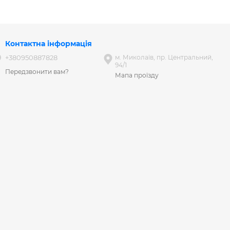
Контактна інформація
+380950887828
м. Миколаїв, пр. Центральний,
94/1
Передзвонити вам?
Мапа проїзду