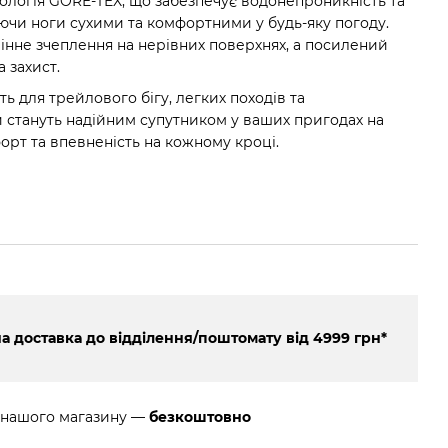
ологія GORE-TEX, що забезпечує водонепроникність та
аючи ноги сухими та комфортними у будь-яку погоду.
інне зчеплення на нерівних поверхнях, а посилений
 захист.
ть для трейлового бігу, легких походів та
и стануть надійним супутником у ваших пригодах на
орт та впевненість на кожному кроці.
 доставка до відділення/поштомату від 4999 грн*
 нашого магазину —
безкоштовно