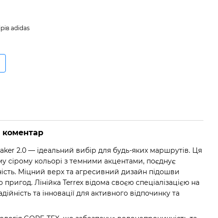
рів adidas
о коментар
maker 2.0 — ідеальний вибір для будь-яких маршрутів. Ця
му сірому кольорі з темними акцентами, поєднує
ність. Міцний верх та агресивний дизайн підошви
о пригод. Лінійка Terrex відома своєю спеціалізацією на
дійність та інновації для активного відпочинку та