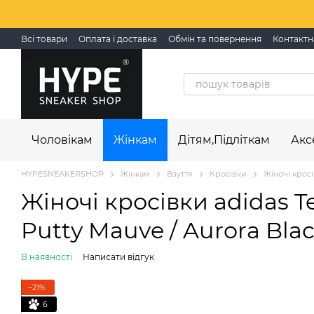
Перейти до основного контенту
Всі товари
Оплата і доставка
Обмін та повернення
Контактн
Чоловікам
Жінкам
Дітям,Підліткам
Акс
HYPESNEAKERSHOP
Жінкам
Взуття
Кросівки
Жіночі кросі
Жіночі кросівки adidas Te
Putty Mauve / Aurora Blac
В наявності
Написати відгук
−21%
6