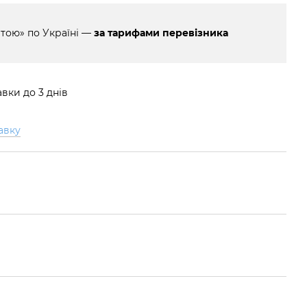
тою» по Україні —
за тарифами перевізника
вки до 3 днів
авку