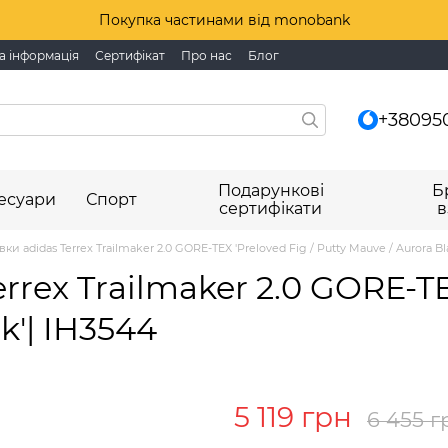
Покупка частинами від monobank
а інформація
Сертифікат
Про нас
Блог
+38095
Подарункові
Б
есуари
Спорт
сертифікати
в
вки adidas Terrex Trailmaker 2.0 GORE-TEX 'Preloved Fig / Putty Mauve / Aurora Bl
rrex Trailmaker 2.0 GORE-TEX
k'| IH3544
5 119 грн
6 455 г