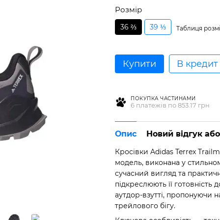
Розмір
36 ⅔
39 ⅓
Таблиця розмі
Купити
В кредит
ПОКУПКА ЧАСТИНАМИ
6 платежів по 853.17 грн
Опис
Новий відгук аб
Кросівки Adidas Terrex Trail
модель, виконана у стильно
сучасний вигляд та практич
підкреслюють її готовність д
аутдор-взутті, пропонуючи на
трейлового бігу.