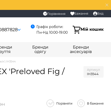
Бажання
Вхід
Порівняння
Графік роботи:
0887828
Мій кошик
Пн-Нд 10:00-19:00
ренди
Бренди
Бренди
зуття
одягу
аксесуарів
ack'| IH3544
 'Preloved Fig /
Артикул
IH3544
рн
Порівняти
В бажання