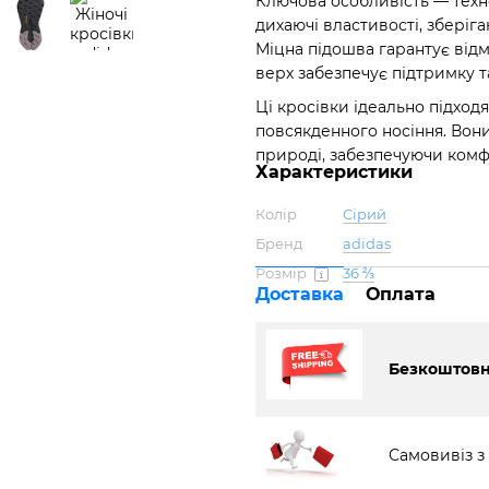
Ключова особливість — техн
дихаючі властивості, зберіг
Міцна підошва гарантує відм
верх забезпечує підтримку та
Ці кросівки ідеально підходя
повсякденного носіння. Вон
природі, забезпечуючи комф
Характеристики
Колір
Сірий
Бренд
adidas
Розмір
36 ⅔
Доставка
Оплата
Безкоштовна
Самовивіз з