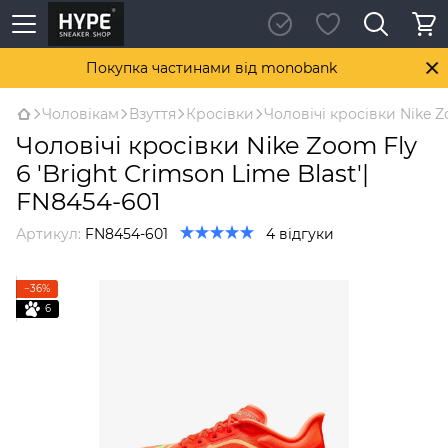
Покупка частинами від monobank
Чоловікам
Взуття
Кросівки
Чоловічі кросівки Nike Z
Чоловічі кросівки Nike Zoom Fly
6 'Bright Crimson Lime Blast'|
FN8454-601
Артикул:
FN8454-601
4 відгуки
−36%
6