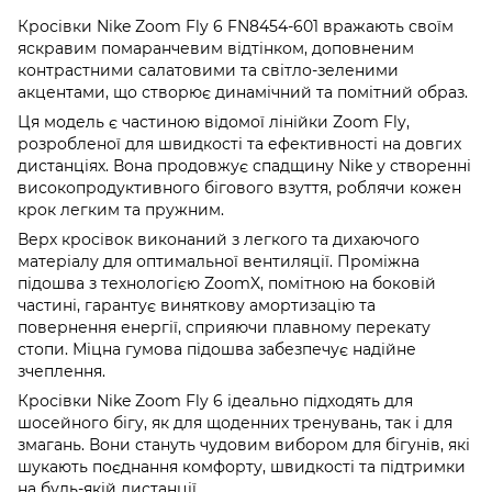
Кросівки Nike Zoom Fly 6 FN8454-601 вражають своїм
яскравим помаранчевим відтінком, доповненим
контрастними салатовими та світло-зеленими
акцентами, що створює динамічний та помітний образ.
Ця модель є частиною відомої лінійки Zoom Fly,
розробленої для швидкості та ефективності на довгих
дистанціях. Вона продовжує спадщину Nike у створенні
високопродуктивного бігового взуття, роблячи кожен
крок легким та пружним.
Верх кросівок виконаний з легкого та дихаючого
матеріалу для оптимальної вентиляції. Проміжна
підошва з технологією ZoomX, помітною на боковій
частині, гарантує виняткову амортизацію та
повернення енергії, сприяючи плавному перекату
стопи. Міцна гумова підошва забезпечує надійне
зчеплення.
Кросівки Nike Zoom Fly 6 ідеально підходять для
шосейного бігу, як для щоденних тренувань, так і для
змагань. Вони стануть чудовим вибором для бігунів, які
шукають поєднання комфорту, швидкості та підтримки
на будь-якій дистанції.