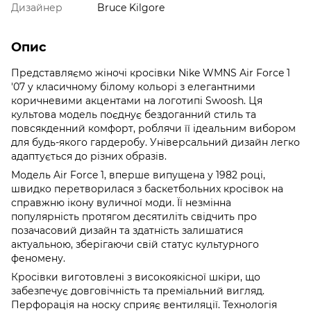
Дизайнер
Bruce Kilgore
Опис
Представляємо жіночі кросівки Nike WMNS Air Force 1
'07 у класичному білому кольорі з елегантними
коричневими акцентами на логотипі Swoosh. Ця
культова модель поєднує бездоганний стиль та
повсякденний комфорт, роблячи її ідеальним вибором
для будь-якого гардеробу. Універсальний дизайн легко
адаптується до різних образів.
Модель Air Force 1, вперше випущена у 1982 році,
швидко перетворилася з баскетбольних кросівок на
справжню ікону вуличної моди. Її незмінна
популярність протягом десятиліть свідчить про
позачасовий дизайн та здатність залишатися
актуальною, зберігаючи свій статус культурного
феномену.
Кросівки виготовлені з високоякісної шкіри, що
забезпечує довговічність та преміальний вигляд.
Перфорація на носку сприяє вентиляції. Технологія