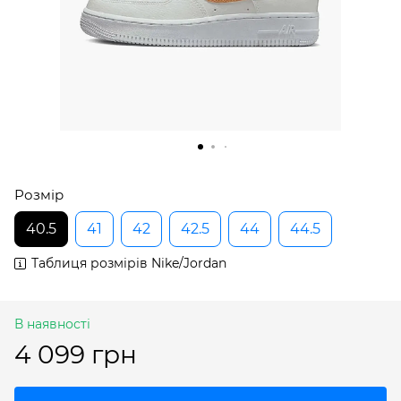
Розмір
40.5
41
42
42.5
44
44.5
Таблиця розмірів Nike/Jordan
В наявності
4 099 грн