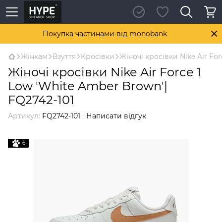
Покупка частинами від monobank
Жінкам
Взуття
Кросівки
Жіночі кросівки Nike Air Fo
Жіночі кросівки Nike Air Force 1
Low 'White Amber Brown'|
FQ2742-101
Артикул:
FQ2742-101
Написати відгук
6