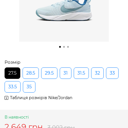
Розмір
27.5
28.5
29.5
31
31.5
32
33
33.5
35
Таблиця розмірів Nike/Jordan
В наявності
2 649 грн
3 002 грн