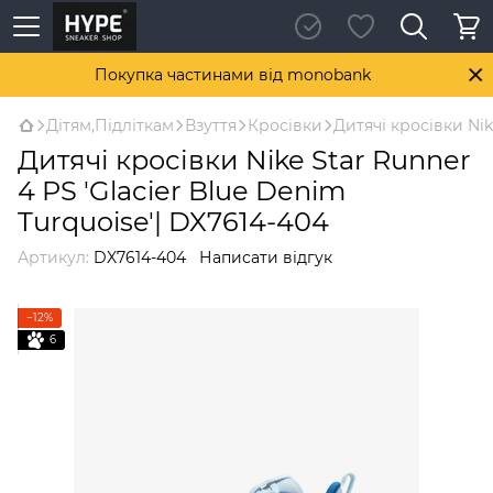
Покупка частинами від monobank
Дітям,Підліткам
Взуття
Кросівки
Дитячі кросівки Nik
Дитячі кросівки Nike Star Runner
4 PS 'Glacier Blue Denim
Turquoise'| DX7614-404
Артикул:
DX7614-404
Написати відгук
−12%
6