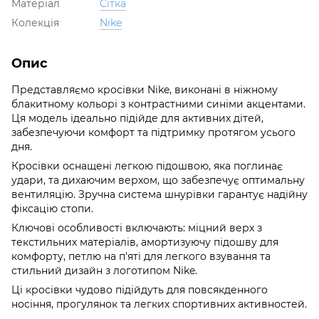
Матеріал
Сітка
Колекція
Nike
Опис
Представляємо кросівки Nike, виконані в ніжному
блакитному кольорі з контрастними синіми акцентами.
Ця модель ідеально підійде для активних дітей,
забезпечуючи комфорт та підтримку протягом усього
дня.
Кросівки оснащені легкою підошвою, яка поглинає
удари, та дихаючим верхом, що забезпечує оптимальну
вентиляцію. Зручна система шнурівки гарантує надійну
фіксацію стопи.
Ключові особливості включають: міцний верх з
текстильних матеріалів, амортизуючу підошву для
комфорту, петлю на п'яті для легкого взування та
стильний дизайн з логотипом Nike.
Ці кросівки чудово підійдуть для повсякденного
носіння, прогулянок та легких спортивних активностей.