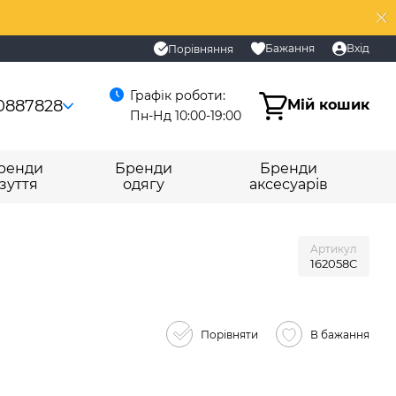
Бажання
Вхід
Порівняння
Графік роботи:
0887828
Мій кошик
Пн-Нд 10:00-19:00
ренди
Бренди
Бренди
зуття
одягу
аксесуарів
Артикул
162058C
Порівняти
В бажання