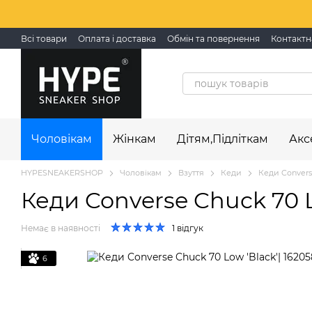
Перейти до основного контенту
Всі товари
Оплата і доставка
Обмін та повернення
Контактн
Чоловікам
Жінкам
Дітям,Підліткам
Акс
HYPESNEAKERSHOP
Чоловікам
Взуття
Кеди
Кеди Converse
Кеди Converse Chuck 70 L
Немає в наявності
1 відгук
6