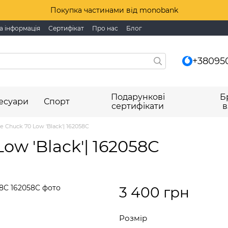
Покупка частинами від monobank
а інформація
Сертифікат
Про нас
Блог
+38095
Подарункові
Б
есуари
Спорт
сертифікати
в
 Chuck 70 Low 'Black'| 162058C
ow 'Black'| 162058C
3 400 грн
Розмір