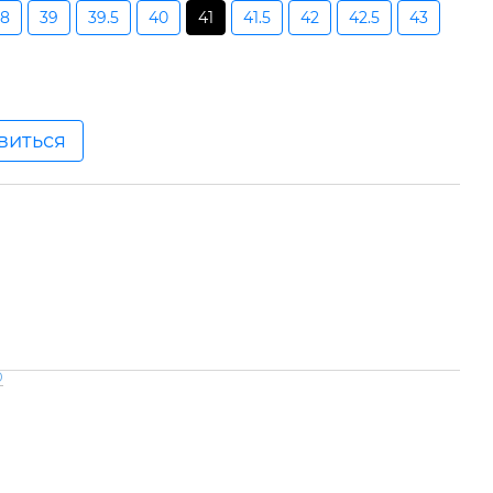
38
39
39.5
40
41
41.5
42
42.5
43
явиться
0