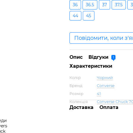
36
36.5
37
37.5
44
45
Повідомити, коли з'
Опис
Відгуки
1
Характеристики
Колір
Чорний
Бренд
Converse
Розмір
41
Колекція
Converse Chuck 7
Доставка
Оплата