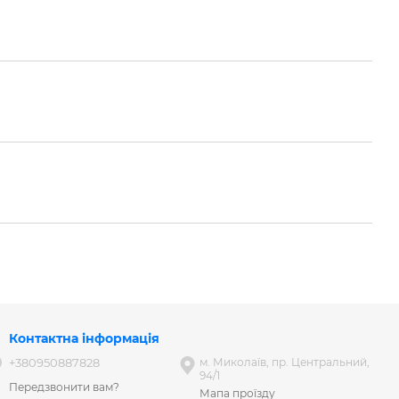
Контактна інформація
+380950887828
м. Миколаїв, пр. Центральний,
94/1
Передзвонити вам?
Мапа проїзду