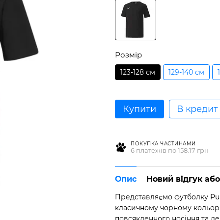
Розмір
123-128 см
129-140 см
Купити
В кредит
ПОКУПКА ЧАСТИНАМИ
6 платежів по 158.17 грн
Опис
Новий відгук аб
Представляємо футболку Pum
класичному чорному кольорі
повсякденного носіння та л