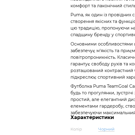
комфорт та лаконічний стиль
Puma, як один із провідних с
створення якісних та функц
цю традицію, пропонуючи на
спадщину бренду у спортивн
Основними особливостями ці
забезпечує м'якість та приємн
повітропроникність. Класич
гарантує свободу рухів та к
розташований контрастний б
підкреслює спортивний хар
Футболка Puma TeamGoal Cas
будь то прогулянки, зустрічі 
простий, але елегантний диз
елементами гардеробу, створ
забезпечуючи максимальний 
Характеристики
Колір
Чорний