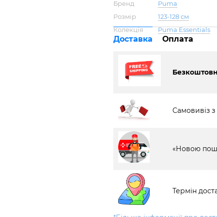
Бренд
Puma
Розмір
123-128 см
Колекція
Puma Essentials
Доставка
Оплата
Безкоштовна
Самовивіз з
«Новою пош
Термін доста