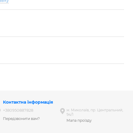
авку
Контактна інформація
+380950887828
м. Миколаїв, пр. Центральний,
94/1
Передзвонити вам?
Мапа проїзду