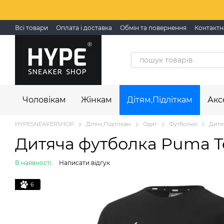
Перейти до основного контенту
Всі товари
Оплата і доставка
Обмін та повернення
Контактн
Чоловікам
Жінкам
Дітям,Підліткам
Акс
HYPESNEAKERSHOP
Дітям,Підліткам
Одяг
Футболки
Дитя
Дитяча футболка Puma Te
В наявності
Написати відгук
6