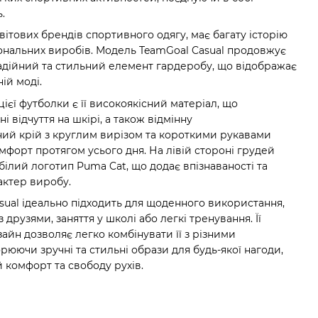
.
вітових брендів спортивного одягу, має багату історію
іональних виробів. Модель TeamGoal Casual продовжує
дійний та стильний елемент гардеробу, що відображає
ій моді.
єї футболки є її високоякісний матеріал, що
і відчуття на шкірі, а також відмінну
ний крій з круглим вирізом та короткими рукавами
омфорт протягом усього дня. На лівій стороні грудей
ілий логотип Puma Cat, що додає впізнаваності та
актер виробу.
ual ідеально підходить для щоденного використання,
з друзями, заняття у школі або легкі тренування. Її
айн дозволяє легко комбінувати її з різними
юючи зручні та стильні образи для будь-якої нагоди,
комфорт та свободу рухів.