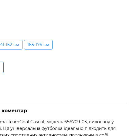
141-152 см
165-176 см
о коментар
a TeamGoal Casual, модель 656709-03, виконану у
. Ця універсальна футболка ідеально підходить для
егких спортивних активностей, поєднуючи в собі