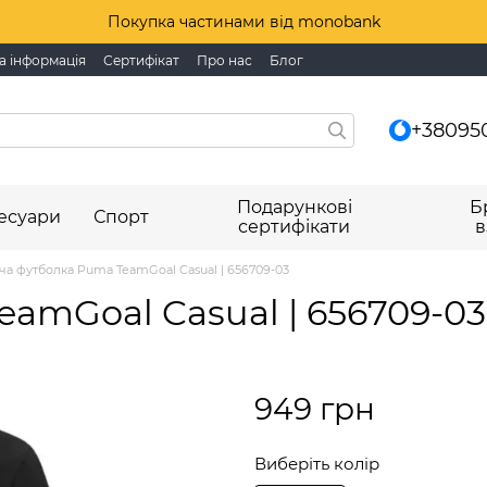
Покупка частинами від monobank
а інформація
Сертифікат
Про нас
Блог
+38095
Подарункові
Б
есуари
Спорт
сертифікати
в
ча футболка Puma TeamGoal Casual | 656709-03
amGoal Casual | 656709-03
949 грн
Виберіть колір