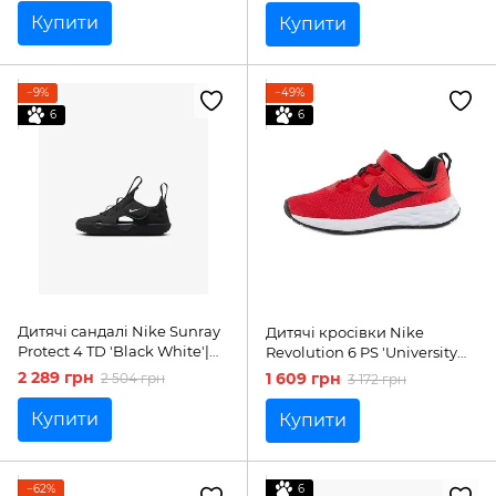
Купити
Купити
−9%
−49%
6
6
Дитячі сандалі Nike Sunray
Дитячі кросівки Nike
Protect 4 TD 'Black White'|
Revolution 6 PS 'University
HF6278-001
Red'| DD1095-607
2 289 грн
1 609 грн
2 504 грн
3 172 грн
Купити
Купити
−62%
6