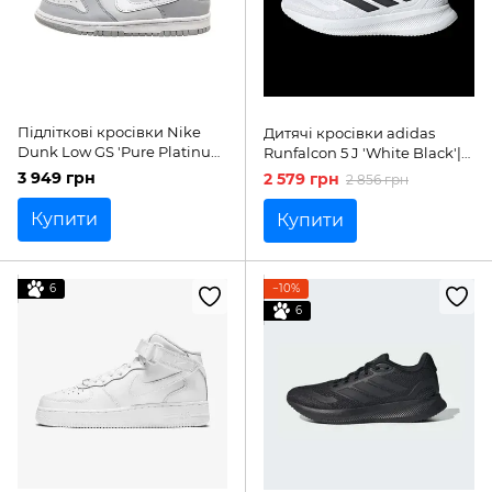
Підліткові кросівки Nike
Дитячі кросівки adidas
Dunk Low GS 'Pure Platinum
Runfalcon 5 J 'White Black'|
Wolf Grey'| DH9765-001
IE8593
3 949 грн
2 579 грн
2 856 грн
Купити
Купити
6
−10%
6