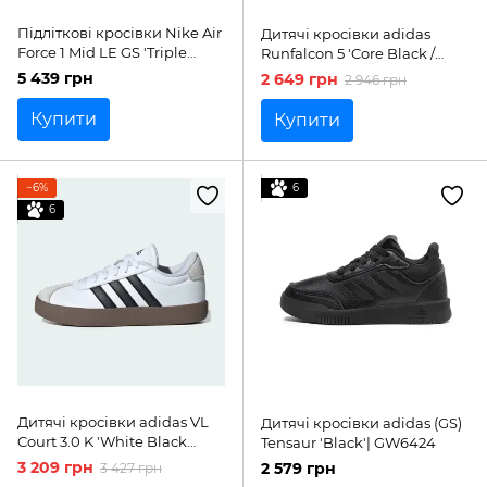
Підліткові кросівки Nike Air
Дитячі кросівки adidas
Force 1 Mid LE GS 'Triple
Runfalcon 5 'Core Black /
White'| DH2933-111
Core Black / Core Black'|
5 439 грн
2 649 грн
2 946 грн
IE8586
Купити
Купити
−6%
6
6
Дитячі кросівки adidas VL
Дитячі кросівки adidas (GS)
Court 3.0 K 'White Black
Tensaur 'Black'| GW6424
Gum'| ID9062
3 209 грн
2 579 грн
3 427 грн