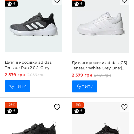
6
6
Дитячі кросівки adidas
Дитячі кросівки adidas (GS)
Tensaur Run 2.0 J 'Grey
Tensaur 'White Grey One'|
White Black'| IE3545
GW6423
2 579 грн
2 579 грн
2 856 грн
2 757 грн
Купити
Купити
−25%
−19%
6
6