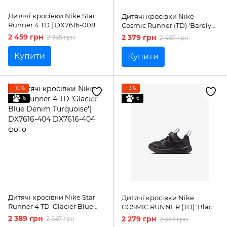
Дитячі кросівки Nike Star
Дитячі кросівки Nike
Runner 4 TD | DX7616-008
Cosmic Runner (TD) 'Barely
Grape'| HM4401-503
2 459 грн
2 379 грн
2 745 грн
2 497 грн
Купити
Купити
−10%
−3%
6
6
Дитячі кросівки Nike Star
Дитячі кросівки Nike
Runner 4 TD 'Glacier Blue
COSMIC RUNNER (TD) 'Black
Denim Turquoise'| DX7616-
Anthracite'| HM4401-001
2 389 грн
2 279 грн
2 647 грн
2 357 грн
404