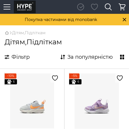
Покупка частинами від monobank
Дітям,Підліткам
Дітям,Підліткам
Фільтр
За популярністю
−10%
−5%
6
6