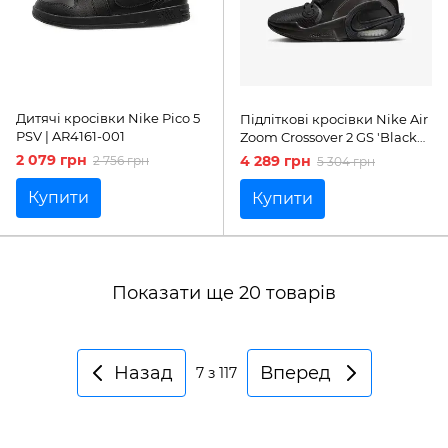
Дитячі кросівки Nike Pico 5
Підліткові кросівки Nike Air
PSV | AR4161-001
Zoom Crossover 2 GS 'Black
Anthracite'| FB2689-002
2 079 грн
4 289 грн
2 756 грн
5 304 грн
Купити
Купити
Показати ще 20 товарів
Назад
Вперед
7
з 117