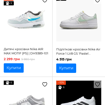
6
Дитячі кросівки Nike AIR
Підліткові кросівки Nike Air
MAX MOTIF (PS) | DH9389-101
Force 1 LV8 GS 'Pastel
Paisley'| FJ7706-131
2 299 грн
4 515 грн
5 980 грн
Купити
Купити
6
−10%
6