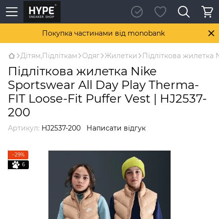
Покупка частинами від monobank
Дітям,Підліткам
Одяг
Жилетки
Підліткова жилетка Ni
Підліткова жилетка Nike
Sportswear All Day Play Therma-
FIT Loose-Fit Puffer Vest | HJ2537-
200
Артикул:
HJ2537-200
Написати відгук
−29%
6