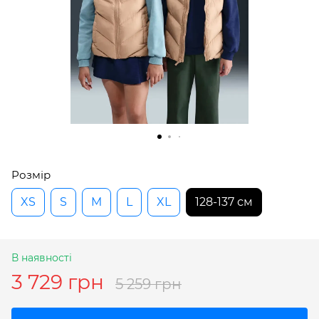
Розмір
XS
S
M
L
XL
128-137 см
В наявності
3 729 грн
5 259 грн