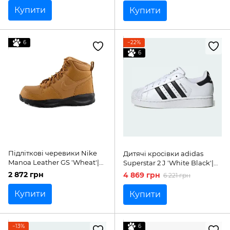
Купити
Купити
6
−22%
6
Підліткові черевики Nike
Дитячі кросівки adidas
Manoa Leather GS 'Wheat'|
Superstar 2 J 'White Black'|
BQ5372-700
JH9976
2 872 грн
4 869 грн
6 221 грн
Купити
Купити
−13%
6