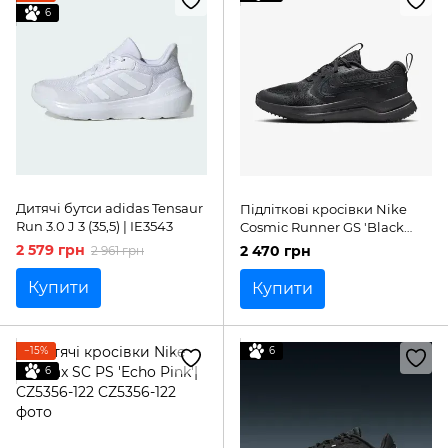
6
Дитячі бутси adidas Tensaur
Підліткові кросівки Nike
Run 3.0 J 3 (35,5) | IE3543
Cosmic Runner GS 'Black
Anthracite'| HM4402-001
2 579 грн
2 470 грн
2 961 грн
Купити
Купити
−15%
6
6