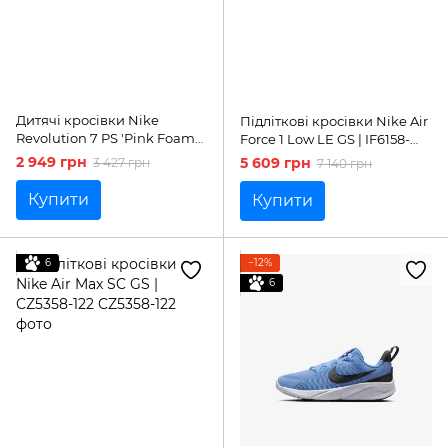
Дитячі кросівки Nike
Підліткові кросівки Nike Air
Revolution 7 PS 'Pink Foam
Force 1 Low LE GS | IF6158-
Black'| FB7690-600
010
2 949 грн
5 609 грн
3 427 грн
7 140 грн
Купити
Купити
6
−12%
6