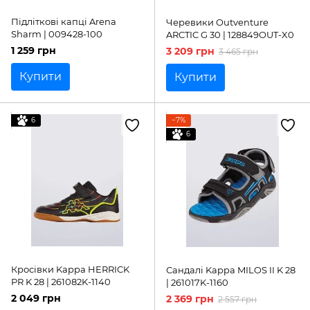
Підліткові капці Arena
Черевики Outventure
Sharm | 009428-100
ARCTIC G 30 | 128849OUT-X0
1 259 грн
3 209 грн
3 465 грн
Купити
Купити
6
−7%
6
Кросівки Kappa HERRICK
Сандалі Kappa MILOS II K 28
PR K 28 | 261082K-1140
| 261017K-1160
2 049 грн
2 369 грн
2 557 грн