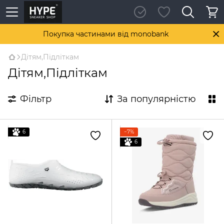
Покупка частинами від monobank
Дітям,Підліткам
Дітям,Підліткам
Фільтр
За популярністю
6
−7%
6