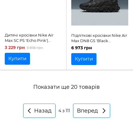
Дитячі кросівки Nike Air
Підліткові кросівки Nike Air
Max SC PS 'Echo Pink'|
Max DN8 GS 'Black
CZ5356-122
Anthracite'| HF7310-002
3 229 грн
6 973 грн
3 818 грн
Купити
Купити
Показати ще 20 товарів
Назад
Вперед
4
з 111