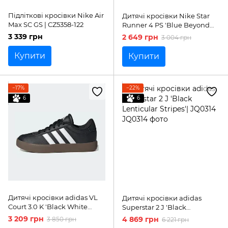
Підліткові кросівки Nike Air
Дитячі кросівки Nike Star
Max SC GS | CZ5358-122
Runner 4 PS 'Blue Beyond
Anthracite'| DX7614-408
3 339 грн
2 649 грн
3 004 грн
Купити
Купити
−17%
−22%
6
6
Дитячі кросівки adidas VL
Дитячі кросівки adidas
Court 3.0 K 'Black White
Superstar 2 J 'Black
Gum'| IE3630
Lenticular Stripes'| JQ0314
3 209 грн
4 869 грн
3 850 грн
6 221 грн