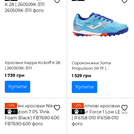
Кросівки Kappa Kickoff K 28
Сороконіжки Joma
| 260509K-3111
Propulsion JR TF |
PRJS2505TF
1 739 грн
1 529 грн
Купити
Купити
−14%
−21%
6
6