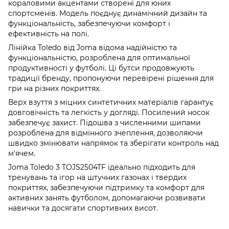
кораловими акцентами створені для юних
спортсменів. Модель поєднує динамічний дизайн та
функціональність, забезпечуючи комфорт і
ефективність на полі.
Лінійка Toledo від Joma відома надійністю та
функціональністю, розроблена для оптимальної
продуктивності у футболі. Ці бутси продовжують
традиції бренду, пропонуючи перевірені рішення для
гри на різних покриттях.
Верх взуття з міцних синтетичних матеріалів гарантує
довговічність та легкість у догляді. Посилений носок
забезпечує захист. Підошва з численними шипами
розроблена для відмінного зчеплення, дозволяючи
швидко змінювати напрямок та зберігати контроль над
м'ячем.
Joma Toledo 3 TOJS2504TF ідеально підходить для
тренувань та ігор на штучних газонах і твердих
покриттях, забезпечуючи підтримку та комфорт для
активних занять футболом, допомагаючи розвивати
навички та досягати спортивних висот.