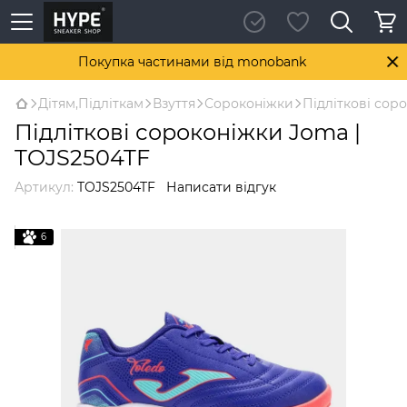
Покупка частинами від monobank
Дітям,Підліткам
Взуття
Сороконіжки
Підліткові сор
Підліткові сороконіжки Joma |
TOJS2504TF
Артикул:
TOJS2504TF
Написати відгук
6