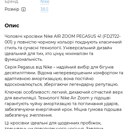
Бренд
Nike
Розмір
38.5
Опис
Чоловічі кросівки Nike AIR ZOOM PEGASUS 41 (FD2722-
001) у повністю чорному кольорі поєднують класичний
стиль та сучасні технології. Універсальний дизайн
ідеальний для тих, хто цінує мінімалізм та
функціональність.
Серія Pegasus від Nike – надійний вибір для бігунів
десятиліттями. Відома неперевершеним комфортом та
адаптивною амортизацією, вона постійно
вдосконалюється, зберігаючи легендарну репутацію.
Ключові особливості: легкий, дихаючий сітчастий верх
для вентиляції. Технології Nike Air Zoom у підошві
гарантують чуйну амортизацію та поглинання ударів,
забезпечуючи енергійний крок. Міцна гумова підошва
забезпечує зчеплення.
Ці кросівки ідеальні для щоденних пробіжок,
тренувань чи повсякденного носіння. Завдяки