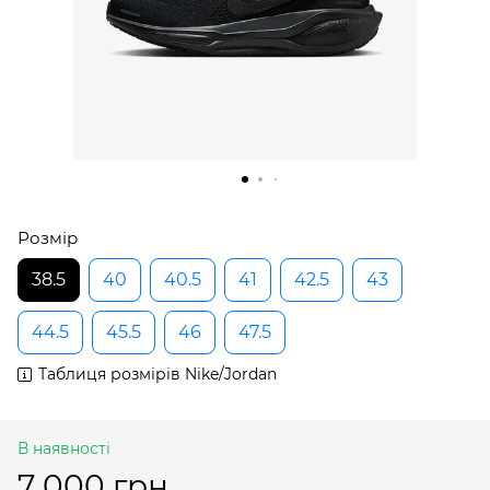
Розмір
38.5
40
40.5
41
42.5
43
44.5
45.5
46
47.5
Таблиця розмірів Nike/Jordan
В наявності
7 000 грн