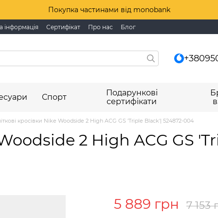
Покупка частинами від monobank
а інформація
Сертифікат
Про нас
Блог
+38095
Подарункові
Б
есуари
Спорт
сертифікати
в
іткові кросівки Nike Woodside 2 High ACG GS 'Triple Black'| 524872-004
Woodside 2 High ACG GS 'Tri
5 889 грн
7 153 