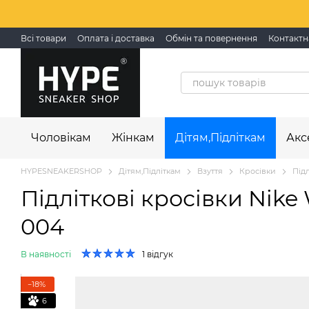
Перейти до основного контенту
Всі товари
Оплата і доставка
Обмін та повернення
Контактн
Чоловікам
Жінкам
Дітям,Підліткам
Акс
HYPESNEAKERSHOP
Дітям,Підліткам
Взуття
Кросівки
Підл
Підліткові кросівки Nike 
004
В наявності
1 відгук
−18%
6