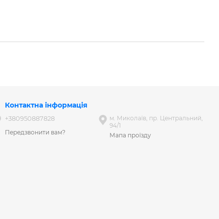
Контактна інформація
+380950887828
м. Миколаїв, пр. Центральний,
94/1
Передзвонити вам?
Мапа проїзду