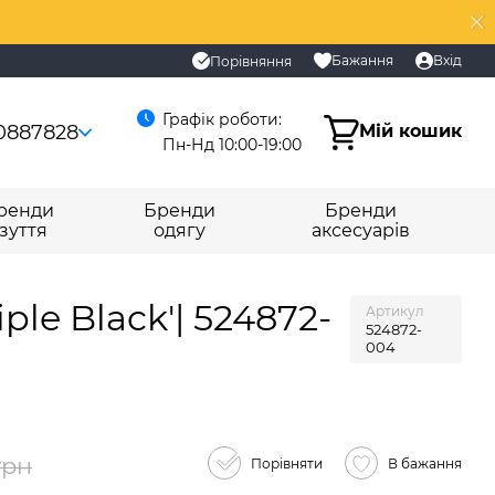
Бажання
Вхід
Порівняння
Графік роботи:
0887828
Мій кошик
Пн-Нд 10:00-19:00
ренди
Бренди
Бренди
зуття
одягу
аксесуарів
ple Black'| 524872-
Артикул
524872-
004
грн
Порівняти
В бажання