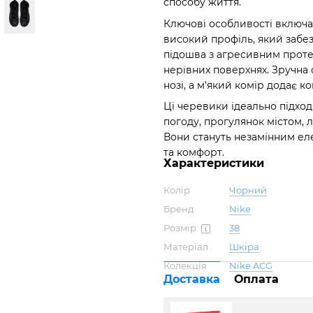
способу життя.
Ключові особливості включа
високий профіль, який забе
підошва з агресивним проте
нерівних поверхнях. Зручна 
нозі, а м'який комір додає к
Ці черевики ідеально підход
погоду, прогулянок містом, 
Вони стануть незамінним ел
та комфорт.
Характеристики
Колір
Чорний
Бренд
Nike
Розмір
38
Матеріал
Шкіра
Колекція
Nike ACG
Доставка
Оплата