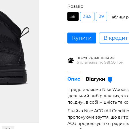
Розмір
38
38.5
39
Таблиця ро
Купити
В кредит
ПОКУПКА ЧАСТИНАМИ
6 платежів по 981.50 грн
Опис
Відгуки
1
Представляємо Nike Woodsid
ідеальний вибір для тих, хто
поєднує в собі міцність та 
Лінійка Nike ACG (All Condit
пропонуючи взуття, що витри
ACG продовжує цю традицію, 