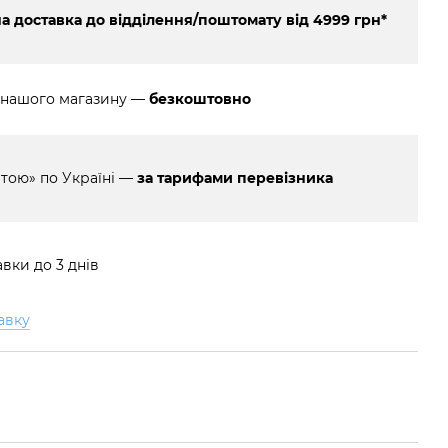
 доставка до відділення/поштомату від 4999 грн*
 нашого магазину —
безкоштовно
тою» по Україні —
за тарифами перевізника
вки до 3 днів
авку