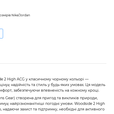
змірів Nike/Jordan
e 2 High ACG у класичному чорному кольорі —
 цінує надійність та стиль у будь-яких умовах. Ця модель
комфорт, забезпечуючи впевненість на кожному кроці.
ions Gear) створена для пригод та викликів природи,
мує найрізноманітніші погодні умови. Woodside 2 High
надаючи захист та підтримку, необхідні для активного