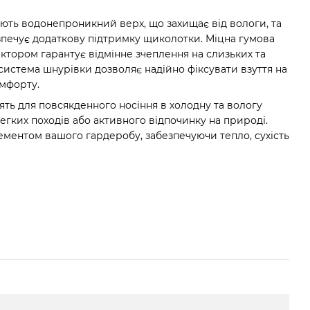
ють водонепроникний верх, що захищає від вологи, та
зпечує додаткову підтримку щиколотки. Міцна гумова
ктором гарантує відмінне зчеплення на слизьких та
система шнурівки дозволяє надійно фіксувати взуття на
омфорту.
ять для повсякденного носіння в холодну та вологу
легких походів або активного відпочинку на природі.
ементом вашого гардеробу, забезпечуючи тепло, сухість