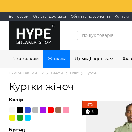
Перейти до основного контенту
Всі товари
Оплата і доставка
Обмін та повернення
Контактн
Чоловікам
Жінкам
Дітям,Підліткам
Акс
HYPESNEAKERSHOP
Жінкам
Одяг
Куртки
Куртки жіночі
Колір
−57%
6
Бренд