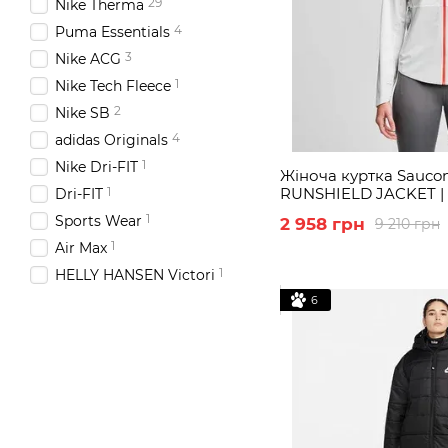
29
Nike Therma
4
Puma Essentials
3
Nike ACG
1
Nike Tech Fleece
2
Nike SB
4
adidas Originals
1
Nike Dri-FIT
Жіноча куртка Sauc
1
RUNSHIELD JACKET 
Dri-FIT
1
Sports Wear
2 958 грн
9 210 грн
1
Air Max
1
HELLY HANSEN Victori
6