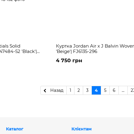
als Solid
Куртка Jordan Air x J Balvin Wove
7484-52 'Black'|
'Beige'| FJ6135-296
4 750 грн
Назад
1
2
3
4
5
6
...
2
Каталог
Клієнтам