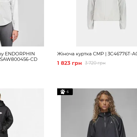
ony ENDORPHIN
Жіноча куртка CMP | 3C46776T-A
| SAW800456-CD
1 823 грн
3 720 грн
6