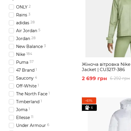
2
ONLY
3
Rains
28
adidas
5
Air Jordan
28
Jordan
3
New Balance
184
Nike
57
Puma
Жіноча вітровка Nike
Jacket | CU3217-386
1
47 Brand
4
Saucony
2 699 грн
6 292 грн
1
Off-White
1
The North Face
−61%
1
Timberland
6
1
Joma
11
Ellesse
6
Under Armour