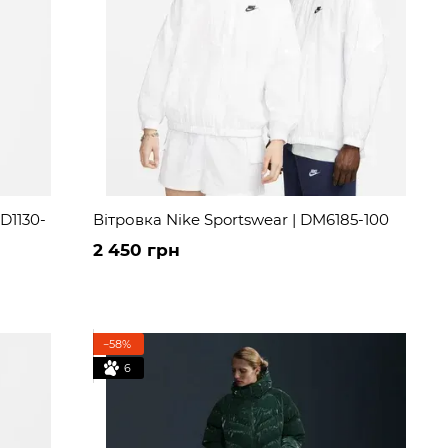
D1130-
Вітровка Nike Sportswear | DM6185-100
2 450 грн
−58%
6