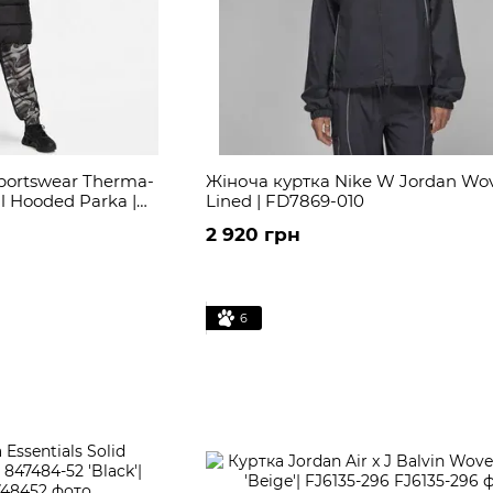
portswear Therma-
Жіноча куртка Nike W Jordan Wo
ll Hooded Parka |
Lined | FD7869-010
2 920 грн
6