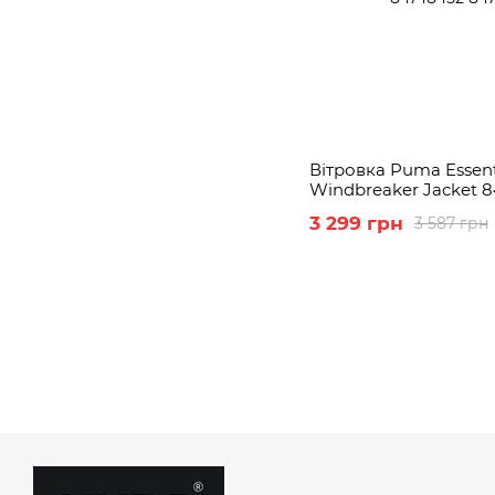
Вітровка Puma Essenti
Windbreaker Jacket 84
84748452
3 299 грн
3 587 грн