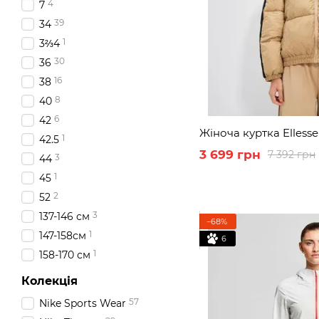
4
7
39
34
1
3⅔4
30
36
16
38
8
40
6
42
Жіноча куртка Ellesse
1
42.5
3 699 грн
7 392 грн
3
44
1
45
2
52
3
137-146 см
−68%
1
147-158см
6
1
158-170 см
Колекція
57
Nike Sports Wear