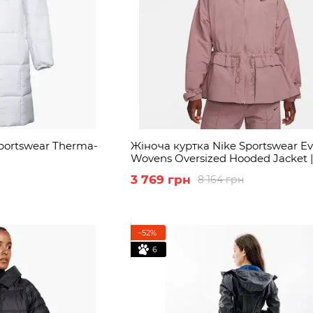
portswear Therma-
Жіноча куртка Nike Sportswear Ev
Wovens Oversized Hooded Jacket |
FN3669-208
3 769 грн
8 164 грн
−52%
6