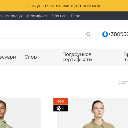
Покупка частинами від monobank
а інформація
Сертифікат
Про нас
Блог
+38095
Подарункові
Б
есуари
Спорт
сертифікати
в
Сорт
−59%
6