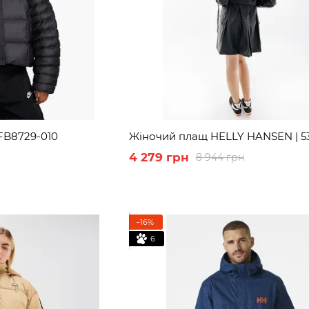
 FB8729-010
Жіночий плащ HELLY HANSEN | 5
4 279 грн
8 944 грн
−16%
6