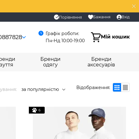
Бажання
Вхід
Порівняння
Графік роботи:
0887828
Мій кошик
Пн-Нд 10:00-19:00
ренди
Бренди
Бренди
зуття
одягу
аксесуарів
Відображення:
ування:
за популярністю
6