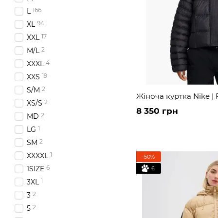
166
L
94
XL
17
XXL
2
M/L
4
XXXL
19
XXS
2
S/M
Жіноча куртка Nike |
2
XS/S
8 350 грн
2
MD
1
LG
2
SM
1
XXXXL
−50%
6
1SIZE
6
1
3XL
2
3
2
5