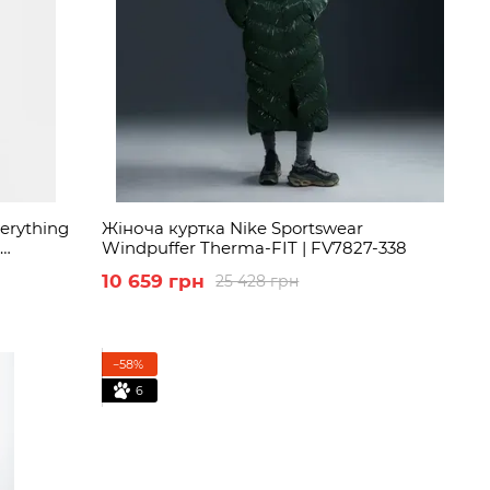
erything
Жіноча куртка Nike Sportswear
Windpuffer Therma-FIT | FV7827-338
10 659 грн
25 428 грн
−58%
6