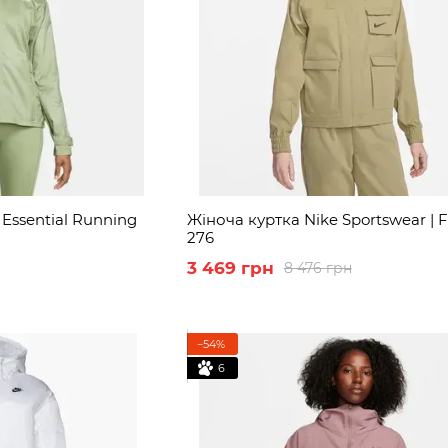
 Essential Running
Жіноча куртка Nike Sportswear | F
276
3 469 грн
8 476 грн
−54%
6