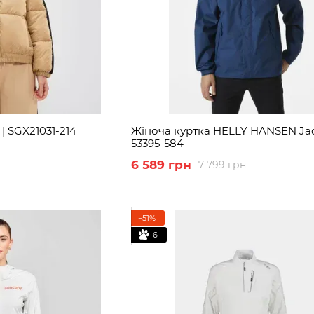
 | SGX21031-214
Жіноча куртка HELLY HANSEN Jac
53395-584
6 589 грн
7 799 грн
−51%
6