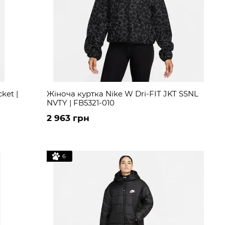
ket |
Жіноча куртка Nike W Dri-FIT JKT SSNL
NVTY | FB5321-010
2 963 грн
6