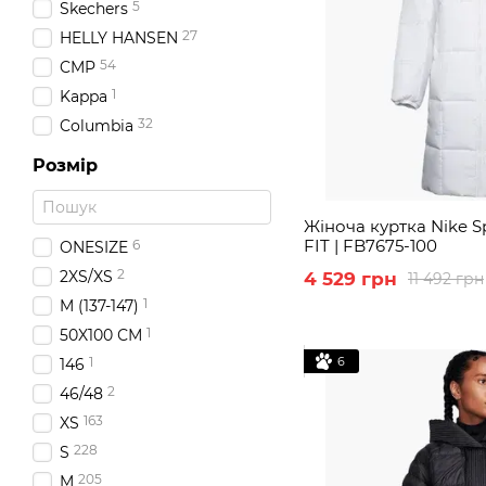
5
Skechers
27
HELLY HANSEN
54
CMP
1
Kappa
32
Columbia
Розмір
Жіноча куртка Nike S
FIT | FB7675-100
6
ONESIZE
2
2XS/XS
4 529 грн
11 492 грн
1
M (137-147)
1
50X100 СМ
6
1
146
2
46/48
163
XS
228
S
205
M