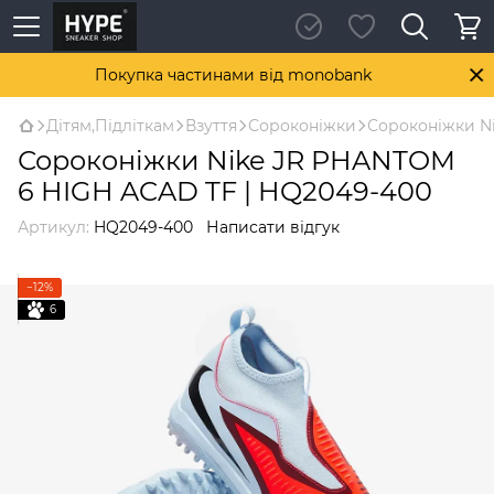
Покупка частинами від monobank
Дітям,Підліткам
Взуття
Сороконіжки
Сороконіжки N
Сороконіжки Nike JR PHANTOM
6 HIGH ACAD TF | HQ2049-400
Артикул:
HQ2049-400
Написати відгук
−12%
6