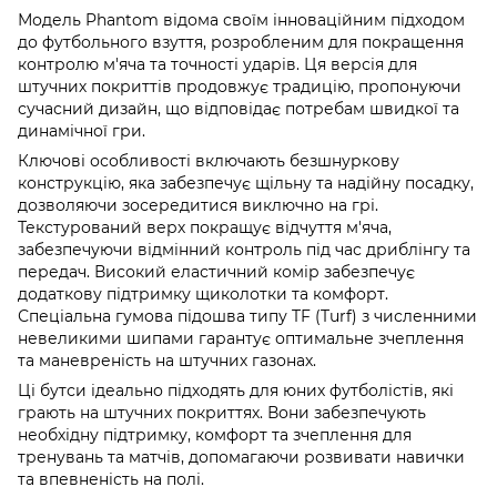
Модель Phantom відома своїм інноваційним підходом
до футбольного взуття, розробленим для покращення
контролю м'яча та точності ударів. Ця версія для
штучних покриттів продовжує традицію, пропонуючи
сучасний дизайн, що відповідає потребам швидкої та
динамічної гри.
Ключові особливості включають безшнуркову
конструкцію, яка забезпечує щільну та надійну посадку,
дозволяючи зосередитися виключно на грі.
Текстурований верх покращує відчуття м'яча,
забезпечуючи відмінний контроль під час дриблінгу та
передач. Високий еластичний комір забезпечує
додаткову підтримку щиколотки та комфорт.
Спеціальна гумова підошва типу TF (Turf) з численними
невеликими шипами гарантує оптимальне зчеплення
та маневреність на штучних газонах.
Ці бутси ідеально підходять для юних футболістів, які
грають на штучних покриттях. Вони забезпечують
необхідну підтримку, комфорт та зчеплення для
тренувань та матчів, допомагаючи розвивати навички
та впевненість на полі.