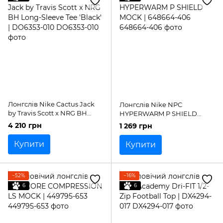
Лонгслів Nike Cactus Jack
Лонгслів Nike NPC
by Travis Scott x NRG BH
HYPERWARM P SHIELD
Long-Sleeve Tee 'Black' |
MOCK | 648664-406
4 210 грн
1 269 грн
DO6353-010
Купити
Купити
−52%
−16%
6
6