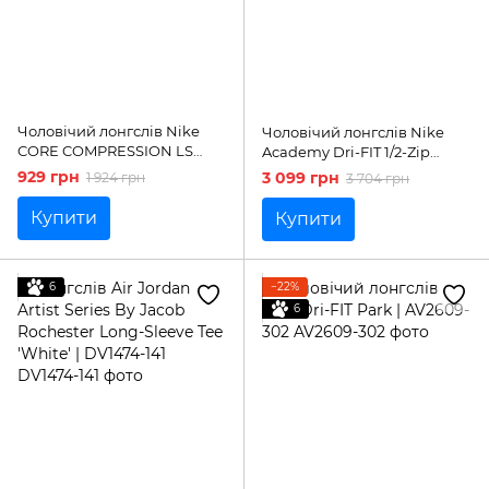
Чоловічий лонгслів Nike
Чоловічий лонгслів Nike
CORE COMPRESSION LS
Academy Dri-FIT 1/2-Zip
MOCK | 449795-653
Football Top | DX4294-017
929 грн
3 099 грн
1 924 грн
3 704 грн
Купити
Купити
6
−22%
6