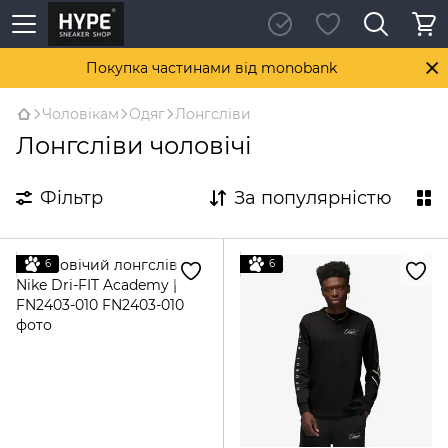
Покупка частинами від monobank
Чоловікам
Одяг
Лонгсліви
Лонгсліви чоловічі
Фільтр
За популярністю
6
6