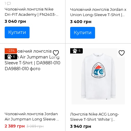
1
Чоловічий лонгслів Nike
Чоловічий лонгслів Jordan x
Dri-FIT Academy | FN2403-
Union Long-Sleeve T-Shirt |
010
DV7341-010
3 040 грн
3 400 грн
Купити
Купити
−23%
6
6
Чоловічий лонгслів Jordan
Лонгслів Nike ACG Long-
Air Jumpman Long Sleeve T-
Sleeve T-Shirt 'White' |
Shirt | DA9881-010
DX9450-100
2 389 грн
3 940 грн
3 089 грн