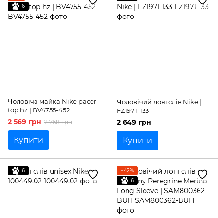
6
Чоловіча майка Nike pacer
Чоловічий лонгслів Nike |
top hz | BV4755-452
FZ1971-133
2 569 грн
2 649 грн
2 768 грн
Купити
Купити
6
−42%
6