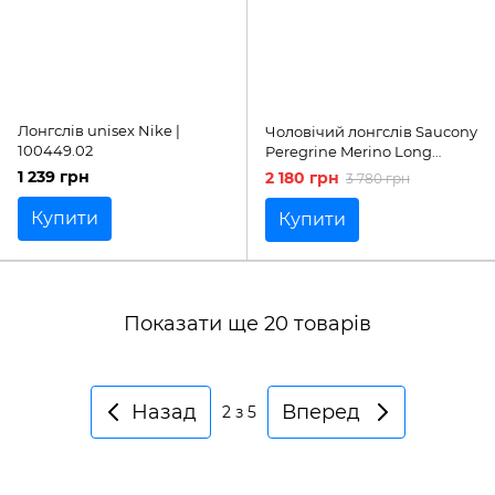
Лонгслів unisex Nike |
Чоловічий лонгслів Saucony
100449.02
Peregrine Merino Long
Sleeve | SAM800362-BUH
1 239 грн
2 180 грн
3 780 грн
Купити
Купити
Показати ще 20 товарів
Назад
Вперед
2
з 5