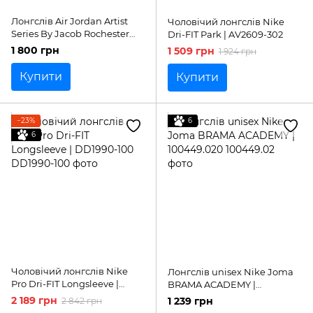
Лонгслів Air Jordan Artist
Чоловічий лонгслів Nike
Series By Jacob Rochester
Dri-FIT Park | AV2609-302
Long-Sleeve Tee 'White' |
1 800 грн
1 509 грн
1 924 грн
DV1474-141
Купити
Купити
−23%
6
6
Чоловічий лонгслів Nike
Лонгслів unisex Nike Joma
Pro Dri-FIT Longsleeve |
BRAMA ACADEMY |
DD1990-100
100449.020
2 189 грн
1 239 грн
2 842 грн