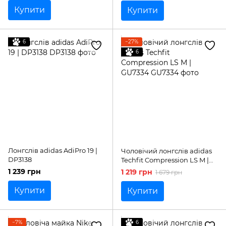
Купити
Купити
6
−27%
6
Лонгслів adidas AdiPro 19 |
Чоловічий лонгслів adidas
DP3138
Techfit Compression LS M |
GU7334
1 239 грн
1 219 грн
1 679 грн
Купити
Купити
−7%
6