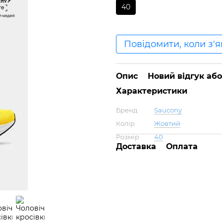
40
Повідомити, коли з'
Опис
Новий відгук аб
Характеристики
Бренд
Saucony
Колір
Жовтий
Розмір
40
Доставка
Оплата