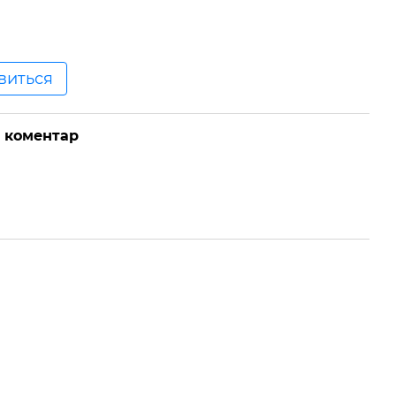
явиться
о коментар