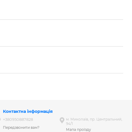
Контактна інформація
+380950887828
м. Миколаїв, пр. Центральний,
94/1
Передзвонити вам?
Мапа проїзду