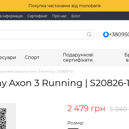
Покупка частинами від monobank
а інформація
Сертифікат
Про нас
Блог
+38095
Подарункові
Б
есуари
Спорт
сертифікати
в
кросівки Saucony Axon 3 Running | S20826-121
y Axon 3 Running | S20826-1
2 479 грн
5 040
Розмір