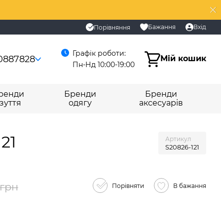
Бажання
Вхід
Порівняння
Графік роботи:
0887828
Мій кошик
Пн-Нд 10:00-19:00
ренди
Бренди
Бренди
зуття
одягу
аксесуарів
21
Артикул
S20826-121
 грн
Порівняти
В бажання