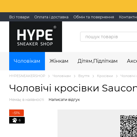
Перейти до основного контенту
Всі товари
Оплата і доставка
Обмін та повернення
Контактн
Чоловікам
Жінкам
Дітям,Підліткам
Акс
HYPESNEAKERSHOP
Чоловікам
Взуття
Кросівки
Чоловічі 
Чоловічі кросівки Saucon
Немає в наявності
Написати відгук
−51%
6