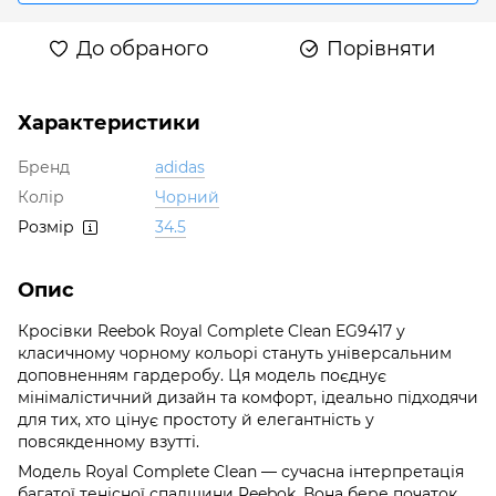
До обраного
Порівняти
Характеристики
Бренд
adidas
Колір
Чорний
Розмір
34.5
Опис
Кросівки Reebok Royal Complete Clean EG9417 у
класичному чорному кольорі стануть універсальним
доповненням гардеробу. Ця модель поєднує
мінімалістичний дизайн та комфорт, ідеально підходячи
для тих, хто цінує простоту й елегантність у
повсякденному взутті.
Модель Royal Complete Clean — сучасна інтерпретація
багатої тенісної спадщини Reebok. Вона бере початок