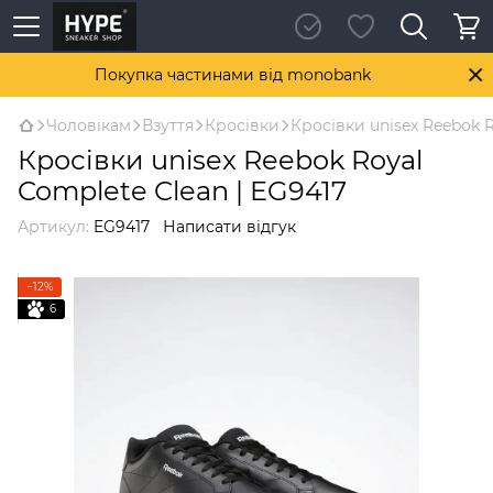
Покупка частинами від monobank
Чоловікам
Взуття
Кросівки
Кросівки unisex Reebok R
Кросівки unisex Reebok Royal
Complete Clean | EG9417
Артикул:
EG9417
Написати відгук
−12%
6