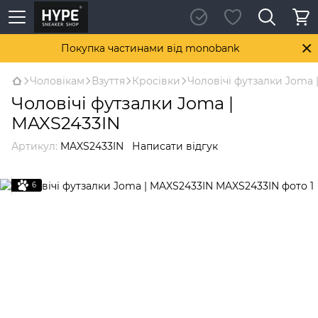
Покупка частинами від monobank
Чоловікам
Взуття
Кросівки
Чоловічі футзалки Joma 
Чоловічі футзалки Joma |
MAXS2433IN
Артикул:
MAXS2433IN
Написати відгук
6