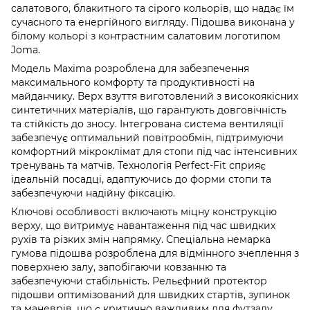
салатового, блакитного та сірого кольорів, що надає їм
сучасного та енергійного вигляду. Підошва виконана у
білому кольорі з контрастним салатовим логотипом
Joma.
Модель Maxima розроблена для забезпечення
максимального комфорту та продуктивності на
майданчику. Верх взуття виготовлений з високоякісних
синтетичних матеріалів, що гарантують довговічність
та стійкість до зносу. Інтегрована система вентиляції
забезпечує оптимальний повітрообмін, підтримуючи
комфортний мікроклімат для стопи під час інтенсивних
тренувань та матчів. Технологія Perfect-Fit сприяє
ідеальній посадці, адаптуючись до форми стопи та
забезпечуючи надійну фіксацію.
Ключові особливості включають міцну конструкцію
верху, що витримує навантаження під час швидких
рухів та різких змін напрямку. Спеціальна немарка
гумова підошва розроблена для відмінного зчеплення з
поверхнею залу, запобігаючи ковзанню та
забезпечуючи стабільність. Рельєфний протектор
підошви оптимізований для швидких стартів, зупинок
та маневрів, що є критично важливим для футзалу.