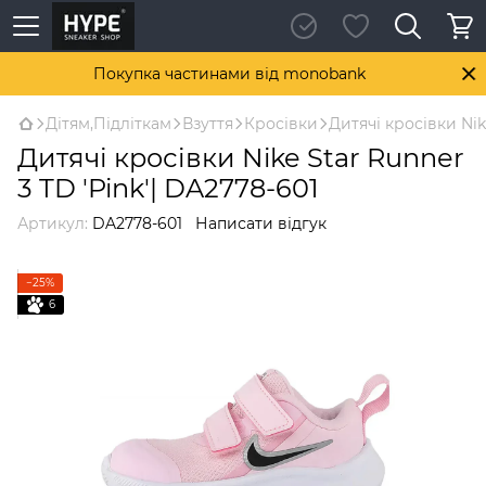
Покупка частинами від monobank
Дітям,Підліткам
Взуття
Кросівки
Дитячі кросівки Nik
Дитячі кросівки Nike Star Runner
3 TD 'Pink'| DA2778-601
Артикул:
DA2778-601
Написати відгук
−25%
6