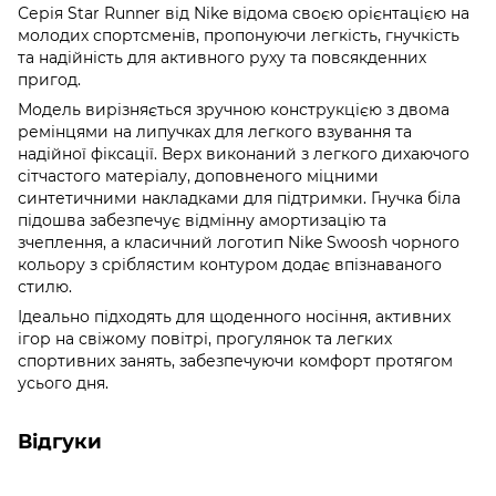
Серія Star Runner від Nike відома своєю орієнтацією на
молодих спортсменів, пропонуючи легкість, гнучкість
та надійність для активного руху та повсякденних
пригод.
Модель вирізняється зручною конструкцією з двома
ремінцями на липучках для легкого взування та
надійної фіксації. Верх виконаний з легкого дихаючого
сітчастого матеріалу, доповненого міцними
синтетичними накладками для підтримки. Гнучка біла
підошва забезпечує відмінну амортизацію та
зчеплення, а класичний логотип Nike Swoosh чорного
кольору з сріблястим контуром додає впізнаваного
стилю.
Ідеально підходять для щоденного носіння, активних
ігор на свіжому повітрі, прогулянок та легких
спортивних занять, забезпечуючи комфорт протягом
усього дня.
Відгуки