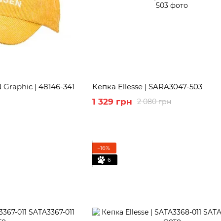
raphic | 48146-341
Кепка Ellesse | SARA3047-503
1 329 грн
2 080 грн
−16%
6