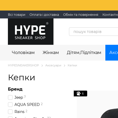
Перейти до основного контенту
Всі товари
Оплата і доставка
Обмін та повернення
Контактн
Чоловікам
Жінкам
Дітям,Підліткам
Акс
HYPESNEAKERSHOP
Аксесуари
Кепки
Кепки
Бренд
6
7
Jeep
2
AQUA SPEED
2
Rains