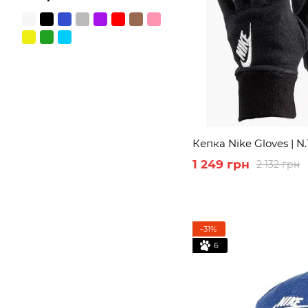
2
Stone Island
Кепка Nike Gloves | N.
1 249 грн
2 132 грн
−31%
6