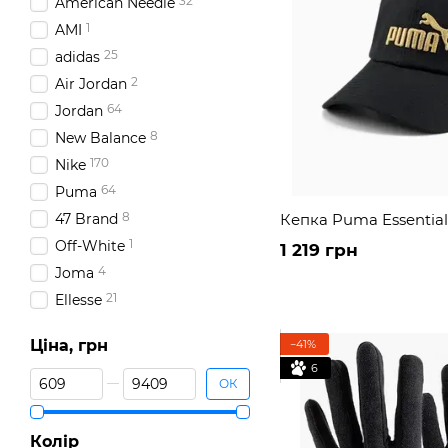
32
American Needle
1
AMI
25
adidas
2
Air Jordan
64
Jordan
8
New Balance
170
Nike
64
Puma
8
47 Brand
Кепка Puma Essentials 
1
Off-White
1 219 грн
4
Joma
21
Ellesse
75
Under Armour
Ціна, грн
−41%
15
HELLY HANSEN
6
Від Ціна, грн
До Ціна, грн
2
Arena
ОК
5
Kappa
2
Columbia
Колір