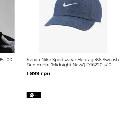
95-100
Кепка Nike Sportswear Heritage86 Swoosh
Denim Hat 'Midnight Navy'| DJ6220-410
1 899 грн
6