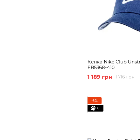
Кепка Nike Club Unstr
FB5368-410
1 189 грн
1 716 грн
−6%
6