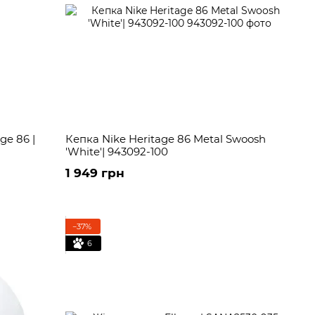
ge 86 |
Кепка Nike Heritage 86 Metal Swoosh
'White'| 943092-100
1 949 грн
−37%
6