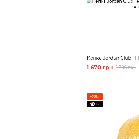
Кепка Jordan Club | F
1 670 грн
1 786 грн
−36%
6