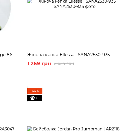
age 86
Жіноча кепка Ellesse | SANA2530-935
1 269 грн
2 024 грн
−44%
6