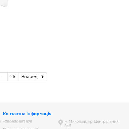
...
26
Вперед
Контактна інформація
+380950887828
м. Миколаїв, пр. Центральний,
94/1