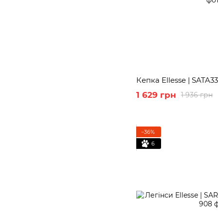
Кепка Ellesse | SATA33
1 629 грн
1 936 грн
−36%
6