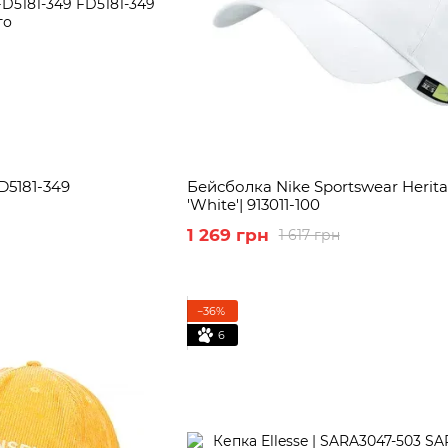
D5181-349
Бейсболка Nike Sportswear Herit
'White'| 913011-100
1 269 грн
1 617 грн
−36%
6