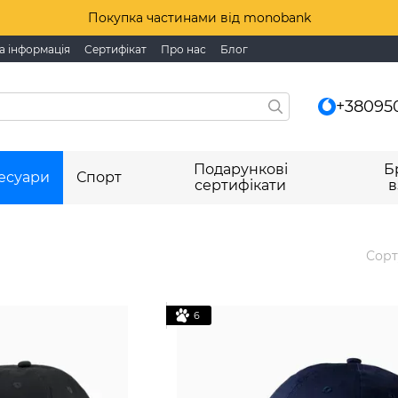
Покупка частинами від monobank
а інформація
Сертифікат
Про нас
Блог
+38095
Подарункові
Б
есуари
Спорт
сертифікати
в
Сорт
6