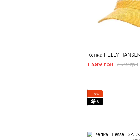
Кепка HELLY HANSEN G
1 489 грн
2 340 грн
−16%
6