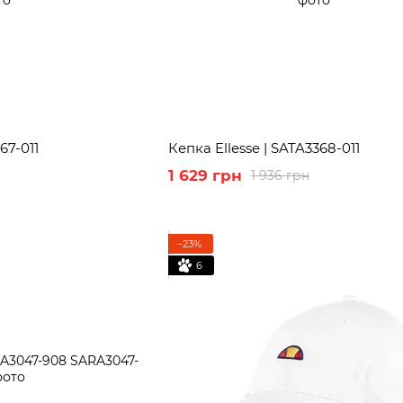
67-011
Кепка Ellesse | SATA3368-011
1 629 грн
1 936 грн
−23%
6