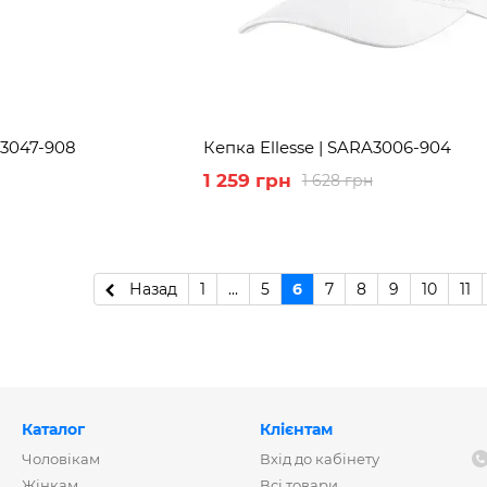
A3047-908
Кепка Ellesse | SARA3006-904
1 259 грн
1 628 грн
Назад
1
...
5
6
7
8
9
10
11
Каталог
Клієнтам
Чоловікам
Вхід до кабінету
Жінкам
Всі товари