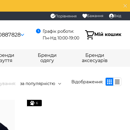
Бажання
Вхід
Порівняння
Графік роботи:
0887828
Мій кошик
Пн-Нд 10:00-19:00
ренди
Бренди
Бренди
зуття
одягу
аксесуарів
Відображення:
ування:
за популярністю
6