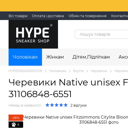
Перейти до основного контенту
Всі товари
Оплата і доставка
Обмін та повернення
Контактн
Чоловікам
Жінкам
Дітям,Підліткам
Акс
HYPESNEAKERSHOP
Чоловікам
Взуття
Черевики
Черевики
Черевики Native unisex Fi
31106848-6551
Немає в наявності
2 відгуки
−26%
6