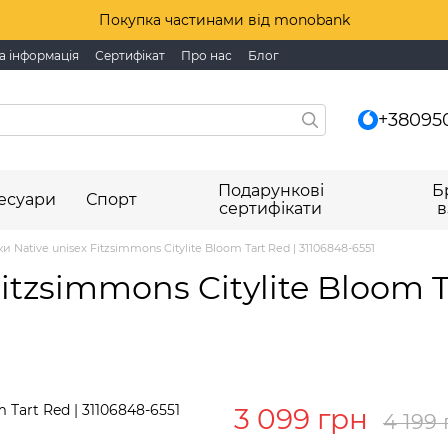
Покупка частинами від monobank
а інформація
Сертифікат
Про нас
Блог
+38095
Подарункові
Б
есуари
Спорт
сертифікати
в
 Native unisex Fitzsimmons Citylite Bloom Tart Red | 31106848-6551
tzsimmons Citylite Bloom T
3 099 грн
4 199