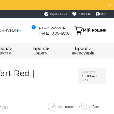
Бажання
Вхід
Порівняння
Графік роботи:
0887828
Мій кошик
Пн-Нд 10:00-19:00
ренди
Бренди
Бренди
зуття
одягу
аксесуарів
art Red |
Артикул
31106848-
6551
 грн
Порівняти
В бажання