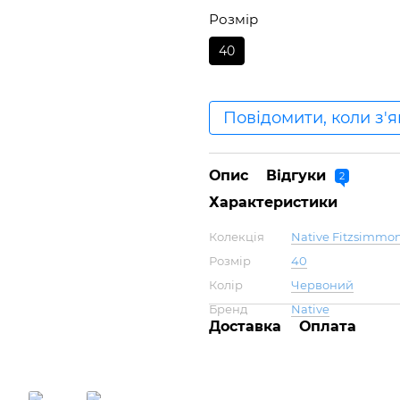
Розмір
40
Повідомити, коли з'
Опис
Відгуки
2
Характеристики
Колекція
Native Fitzsimmons
Розмір
40
Колір
Червоний
Бренд
Native
Доставка
Оплата