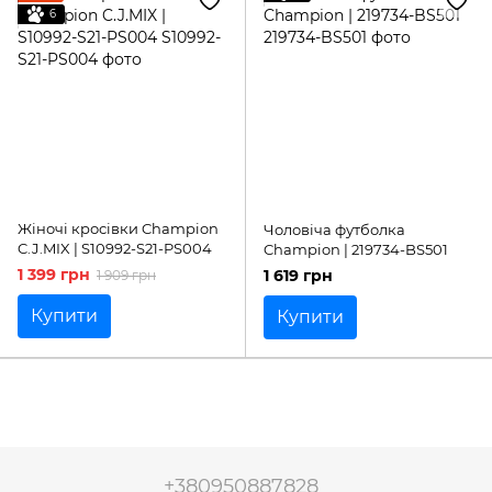
6
Жіночі кросівки Champion
Чоловіча футболка
C.J.MIX | S10992-S21-PS004
Champion | 219734-BS501
1 399 грн
1 619 грн
1 909 грн
Купити
Купити
+380950887828