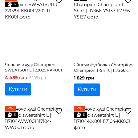
6
Чоловіче худі Champion
Жіноча футболка Champion
SWEATSUIT L | 220291-KK001
Champion T-Shirt | 117366-
YS137
4 489 грн
1 829 грн
5 105 грн
Купити
Купити
−7%
−7%
6
6