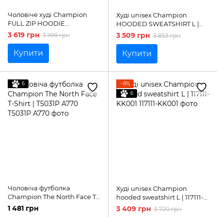
Чоловіче худі Champion
Худі unisex Champion
FULL ZIP HOODIE
HOODED SWEATSHIRT L |
SWEATSHIRT L | 220260-
220253-BS501
3 619 грн
3 509 грн
3 999 грн
3 853 грн
KK001
Купити
Купити
6
−8%
6
Чоловіча футболка
Худі unisex Champion
Champion The North Face T-
hooded sweatshirt L | 117111-
Shirt | T5031P A770
KK001
1 481 грн
3 409 грн
3 720 грн