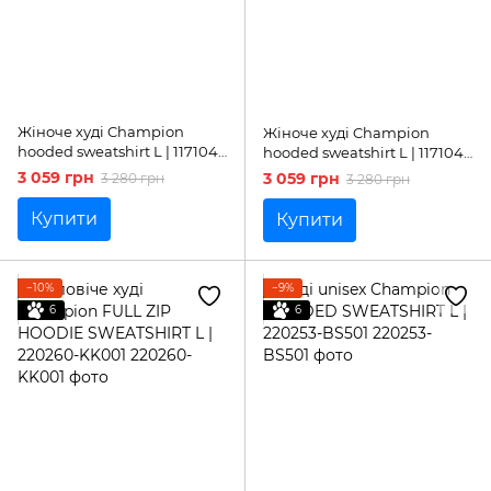
Жіноче худі Champion
Жіноче худі Champion
hooded sweatshirt L | 117104-
hooded sweatshirt L | 117104-
WW001
KK001
3 059 грн
3 059 грн
3 280 грн
3 280 грн
Купити
Купити
−10%
−9%
6
6