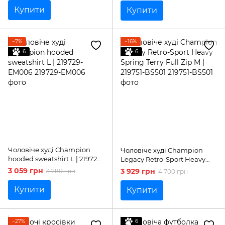
Купити
Купити
−7%
−16%
6
6
Чоловіче худі Champion
Чоловіче худі Champion
hooded sweatshirt L | 219729-
Legacy Retro-Sport Heavy
EM006
Spring Terry Full Zip M |
3 059 грн
3 929 грн
3 280 грн
4 700 грн
219751-BS501
Купити
Купити
−27%
6