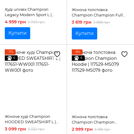
Худі unisex Champion
Жіноча толстовка
Legacy Modern Sport L |
Champion Champion Full
220379-KK001
Zip Hoodie | 117677-KK001
4 959 грн
3 619 грн
5 705 грн
3 999 грн
Купити
Купити
−7%
−6%
6
6
Жіноче худі Champion
Жіноча толстовка
HOODED SWEATSHIRT L |
Champion Champion
117651-WW001
Hoodie | 117529-MS079
3 099 грн
2 999 грн
3 332 грн
3 199 грн