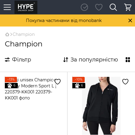
Покупка частинами від monobank
Champion
Champion
Фільтр
За популярністю
−13%
−10%
6
6