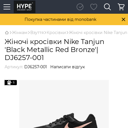
Покупка частинами від monobank
Жінкам
Взуття
Кросівки
Жіночі кросівки Nike Tanjun 
Жіночі кросівки Nike Tanjun
'Black Metallic Red Bronze'|
DJ6257-001
Артикул:
DJ6257-001
Написати відгук
6