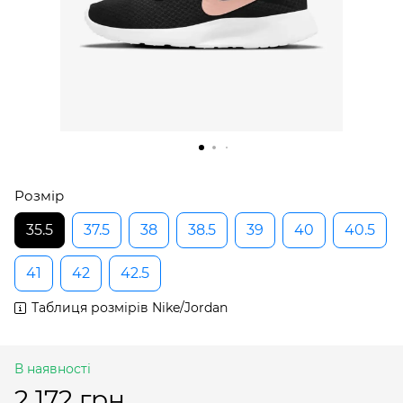
Розмір
35.5
37.5
38
38.5
39
40
40.5
41
42
42.5
Таблиця розмірів Nike/Jordan
В наявності
2 172 грн