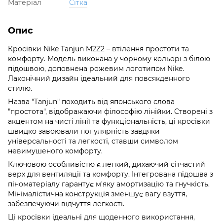
Матеріал
Сітка
Опис
Кросівки Nike Tanjun M2Z2 – втілення простоти та
комфорту. Модель виконана у чорному кольорі з білою
підошвою, доповнена рожевим логотипом Nike.
Лаконічний дизайн ідеальний для повсякденного
стилю.
Назва "Tanjun" походить від японського слова
"простота", відображаючи філософію лінійки. Створені з
акцентом на чисті лінії та функціональність, ці кросівки
швидко завоювали популярність завдяки
універсальності та легкості, ставши символом
невимушеного комфорту.
Ключовою особливістю є легкий, дихаючий сітчастий
верх для вентиляції та комфорту. Інтегрована підошва з
піноматеріалу гарантує м'яку амортизацію та гнучкість.
Мінімалістична конструкція зменшує вагу взуття,
забезпечуючи відчуття легкості.
Ці кросівки ідеальні для щоденного використання,