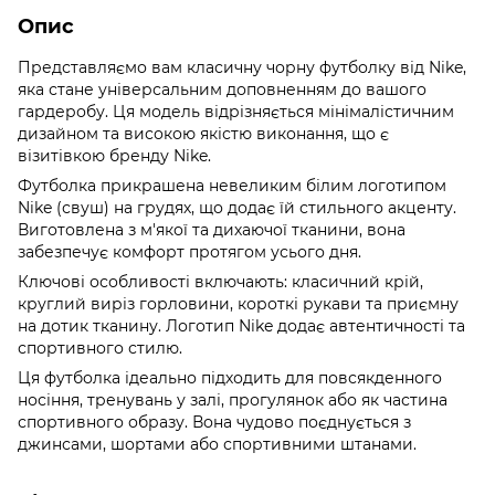
Опис
Представляємо вам класичну чорну футболку від Nike,
яка стане універсальним доповненням до вашого
гардеробу. Ця модель відрізняється мінімалістичним
дизайном та високою якістю виконання, що є
візитівкою бренду Nike.
Футболка прикрашена невеликим білим логотипом
Nike (свуш) на грудях, що додає їй стильного акценту.
Виготовлена з м'якої та дихаючої тканини, вона
забезпечує комфорт протягом усього дня.
Ключові особливості включають: класичний крій,
круглий виріз горловини, короткі рукави та приємну
на дотик тканину. Логотип Nike додає автентичності та
спортивного стилю.
Ця футболка ідеально підходить для повсякденного
носіння, тренувань у залі, прогулянок або як частина
спортивного образу. Вона чудово поєднується з
джинсами, шортами або спортивними штанами.