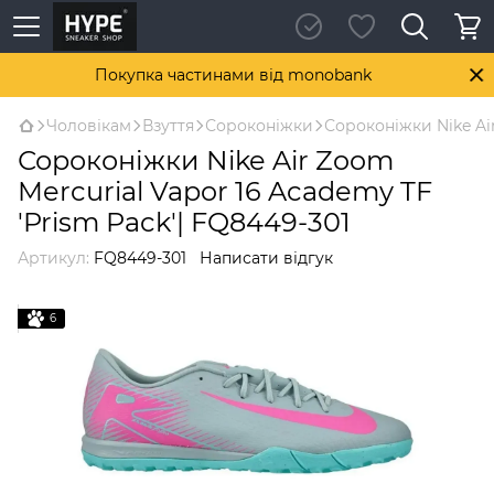
Покупка частинами від monobank
Чоловікам
Взуття
Сороконіжки
Сороконіжки Nike Air
Сороконіжки Nike Air Zoom
Mercurial Vapor 16 Academy TF
'Prism Pack'| FQ8449-301
Артикул:
FQ8449-301
Написати відгук
6