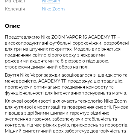
Матеріал
NikeSkin
Колекція
Nike Zoom
Опис
Представляємо Nike ZOOM VAPOR 16 ACADEMY TF –
високопродуктивні футбольні сороконіжки, розроблені
для гри на штучних покриттях. Модель вирізняється
поєднанням світло-сірого верху з яскравими
рожевими акцентами та бірюзовою підошвою,
створюючи динамічний образ на полі.
Взуття Nike Vapor завжди асоціювалося зі швидкістю та
маневреністю. ACADEMY TF продовжує цю традицію,
пропонуючи оптимальне поєднання комфорту та
функціональності для інтенсивних тренувань та матчів.
Ключові особливості включають технологію Nike Zoom
для чутливої амортизації та повернення енергії. Гумова
підошва з дрібними шипами гарантує відмінне
зчеплення з газоном, забезпечуючи стабільність та
контроль під час різких рухів, прискорень та поворотів.
Міцний синтетичний верх забезпечує довговічність та