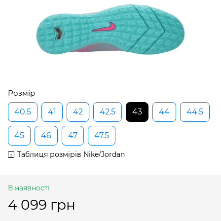
Розмір
40.5
41
42
42.5
43
44
44.5
45
46
47
47.5
Таблиця розмірів Nike/Jordan
В наявності
4 099 грн