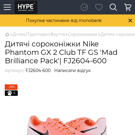
Покупка частинами від monobank
Дітям,Підліткам
Взуття
Сороконіжки
Дитячі сороконі
Дитячі сороконіжки Nike
Phantom GX 2 Club TF GS 'Mad
Brilliance Pack'| FJ2604-600
Артикул:
FJ2604-600
Написати відгук
−29%
6