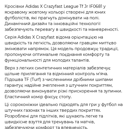
Кросівки Adidas X Crazyfast League Tf Jr IF0681 у
яскравому жовтому кольорі створені для юних
футболістів, які прагнуть домінувати на полі.
Динамічний дизайн та інноваційні технології
забезпечують перевагу в швидкості та маневреності.
Серія Adidas X Crazyfast відома орієнтацією на
швидкість та легкість, дозволяючи гравцям миттєво
змінювати напрямок. Ця модель продовжує традиції,
пропонуючи оптимальне поєднання комфорту та
функціональності для молодих талантів.
Верх з легких синтетичних матеріалів забезпечує
щільне прилягання та відмінний контроль м'яча.
Підошва TF (Turf) з численними дрібними шипами
гарантує надійне зчеплення з штучним покриттям,
дозволяючи виконувати різкі прискорення та зупинки.
Еластичний комір фіксує стопу.
Ці сороконіжки ідеально підходять для гри у футбол на
штучних газонах та інших твердих покриттях.
Розроблені для підлітків, які шукають легке та
швидкісне взуття для тренувань та матчів,
забезпечуючи комфорт та впевненість.