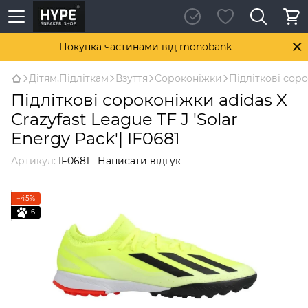
Покупка частинами від monobank
Дітям,Підліткам
Взуття
Сороконіжки
Підліткові соро
Підліткові сороконіжки adidas X
Crazyfast League TF J 'Solar
Energy Pack'| IF0681
Артикул:
IF0681
Написати відгук
−45%
6