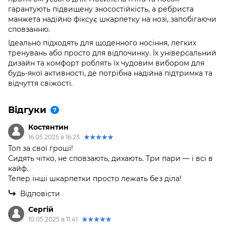
гарантують підвищену зносостійкість, а ребриста
манжета надійно фіксує шкарпетку на нозі, запобігаючи
сповзанню.
Ідеально підходять для щоденного носіння, легких
тренувань або просто для відпочинку. Їх універсальний
дизайн та комфорт роблять їх чудовим вибором для
будь-якої активності, де потрібна надійна підтримка та
відчуття свіжості.
Відгуки
7
Костянтин
16.05.2025 в 16:23
Топ за свої гроші!
Сидять чітко, не сповзають, дихають. Три пари — і всі в
кайф.
Тепер інші шкарпетки просто лежать без діла!
Відповісти
Сергій
10.05.2025 в 11:41