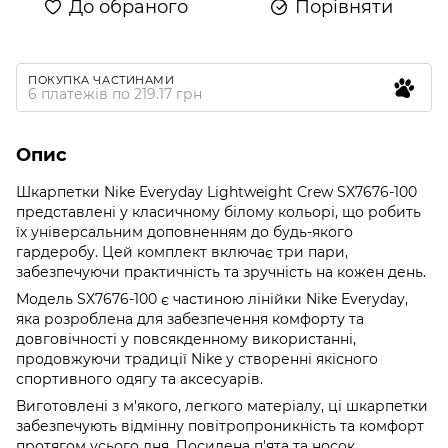
До обраного
Порівняти
ПОКУПКА ЧАСТИНАМИ
6 платежів по 219.17 грн
Опис
Шкарпетки Nike Everyday Lightweight Crew SX7676-100
представлені у класичному білому кольорі, що робить
їх універсальним доповненням до будь-якого
гардеробу. Цей комплект включає три пари,
забезпечуючи практичність та зручність на кожен день.
Модель SX7676-100 є частиною лінійки Nike Everyday,
яка розроблена для забезпечення комфорту та
довговічності у повсякденному використанні,
продовжуючи традиції Nike у створенні якісного
спортивного одягу та аксесуарів.
Виготовлені з м'якого, легкого матеріалу, ці шкарпетки
забезпечують відмінну повітропроникність та комфорт
протягом усього дня. Посилена п'ята та носок