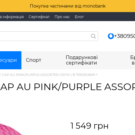
Покупка частинами від monobank
а інформація
Сертифікат
Про нас
Блог
+38095
Подарункові
Б
есуари
Спорт
сертифікати
в
 CAP AU PINK/PURPLE ASSORTED OSFM | 8-70929D669-1
AP AU PINK/PURPLE ASSOR
1 549 грн