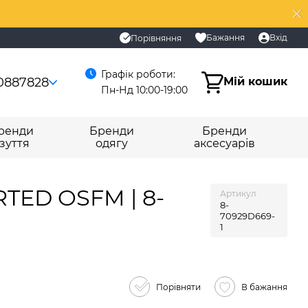
Бажання
Вхід
Порівняння
Графік роботи:
0887828
Мій кошик
Пн-Нд 10:00-19:00
ренди
Бренди
Бренди
зуття
одягу
аксесуарів
TED OSFM | 8-
Артикул
8-
70929D669-
1
Порівняти
В бажання