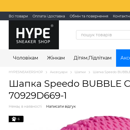
Перейти до основного контенту
Всі товари
Оплата і доставка
Обмін та повернення
Контактн
Чоловікам
Жінкам
Дітям,Підліткам
Акс
HYPESNEAKERSHOP
Аксесуари
Шапки
Шапка Speedo BUBBLE
Шапка Speedo BUBBLE C
70929D669-1
Немає в наявності
Написати відгук
6