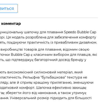
явиться
о коментар
ункціональну шапочку для плавання Speedo Bubble Cap
рі. Ця модель розроблена для забезпечення комфорту
анять, поєднуючи практичність із привабливим дизайном.
у виробництві товарів для плавання, відомим своєю
апочки Bubble Cap є класичним вибором для плавців, які
ість, що підтверджує багаторічний досвід бренду у
ють високоякісний силіконовий матеріал, який
 еластичність. Рельєфна "бульбашкова" текстура не
игляду, але й сприяє кращому приляганню, зменшуючи
додатковий комфорт. Шапочка ефективно захищає
гає зберегти його від намокання, а також утримує
авання. Універсальний розмір підходить для більшості