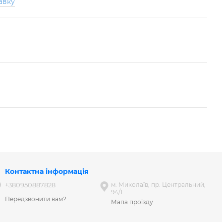
авку
Контактна інформація
+380950887828
м. Миколаїв, пр. Центральний,
94/1
Передзвонити вам?
Мапа проїзду