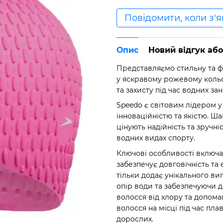
Повідомити, коли з'
Опис
Новий відгук аб
Представляємо стильну та ф
у яскравому рожевому кольо
та захисту під час водних з
Speedo є світовим лідером 
інноваційністю та якістю. Ш
цінують надійність та зручн
водних видах спорту.
Ключові особливості включа
забезпечує довговічність та
тільки додає унікального в
опір води та забезпечуючи 
волосся від хлору та допома
волосся на місці під час пл
дорослих.