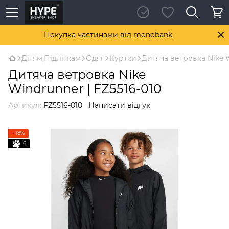
Покупка частинами від monobank
Дітям,Підліткам
Одяг
Куртки
Дитяча ветровка Nike W
Дитяча ветровка Nike
Windrunner | FZ5516-010
Артикул:
FZ5516-010
Написати відгук
−18%
6