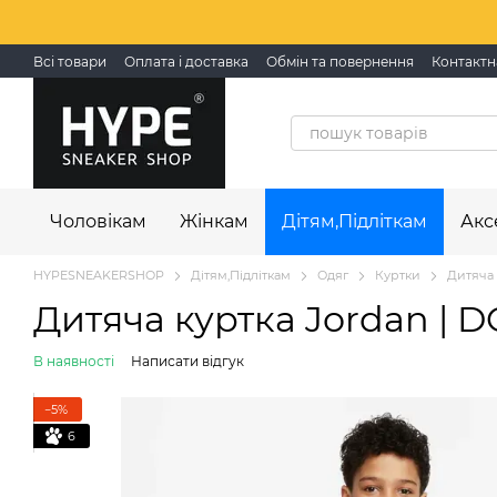
Перейти до основного контенту
Всі товари
Оплата і доставка
Обмін та повернення
Контактн
Чоловікам
Жінкам
Дітям,Підліткам
Акс
HYPESNEAKERSHOP
Дітям,Підліткам
Одяг
Куртки
Дитяча 
Дитяча куртка Jordan | 
В наявності
Написати відгук
−5%
6