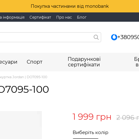
Покупка частинами від monobank
а інформація
Сертифікат
Про нас
Блог
+38095
Подарункові
Б
есуари
Спорт
сертифікати
в
куртка Jordan | DO7095-100
DO7095-100
1 999 грн
2 096 
Виберіть колір