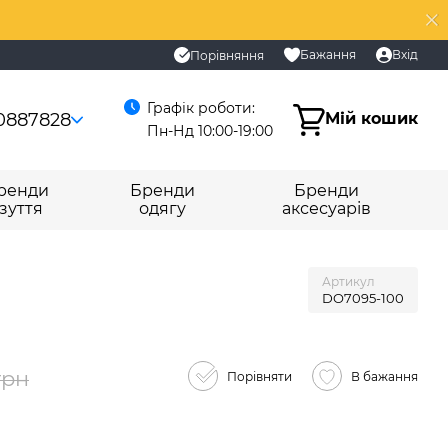
Бажання
Вхід
Порівняння
Графік роботи:
0887828
Мій кошик
Пн-Нд 10:00-19:00
ренди
Бренди
Бренди
зуття
одягу
аксесуарів
Артикул
DO7095-100
грн
Порівняти
В бажання