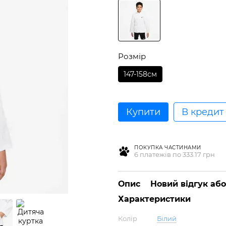
Розмір
147-158см
Купити
В кредит
ПОКУПКА ЧАСТИНАМИ
6 платежів по 333.17 грн
Опис
Новий відгук аб
Характеристики
Колір
Білий