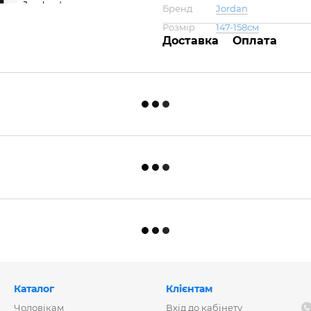
Бренд
Jordan
Розмір
147-158см
Доставка
Оплата
Каталог
Клієнтам
Чоловікам
Вхід до кабінету