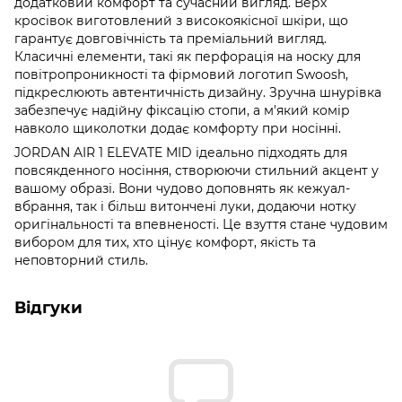
додатковий комфорт та сучасний вигляд. Верх
кросівок виготовлений з високоякісної шкіри, що
гарантує довговічність та преміальний вигляд.
Класичні елементи, такі як перфорація на носку для
повітропроникності та фірмовий логотип Swoosh,
підкреслюють автентичність дизайну. Зручна шнурівка
забезпечує надійну фіксацію стопи, а м'який комір
навколо щиколотки додає комфорту при носінні.
JORDAN AIR 1 ELEVATE MID ідеально підходять для
повсякденного носіння, створюючи стильний акцент у
вашому образі. Вони чудово доповнять як кежуал-
вбрання, так і більш витончені луки, додаючи нотку
оригінальності та впевненості. Це взуття стане чудовим
вибором для тих, хто цінує комфорт, якість та
неповторний стиль.
Відгуки