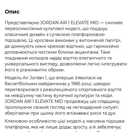
Опис
Представляємо JORDAN AIR 1 ELEVATE MID — сміливе
переосмислення культової моделі, що поєднує
класичний дизайн з сучасною платформовою
підошвою. Ці кросівки виконані у витонченій палітрі,
де домінують ніжні кремові відтінки, що гармонійно
доповнюються чистими білими акцентами. Таке
поєднання кольорів надає взуттю елегантного та
універсального вигляду, дозволяючи легко інтегрувати
його в різноманітні образи.
Модель Air Jordan 1, що вперше з'явилася на
баскетбольних майданчиках у 1985 році, швидко
перетворилася з революційного спортивного взуття
на невід'ємну частину вуличної культури та моди.
JORDAN AIR 1 ELEVATE MID продовжує цю спадщину,
пропонуючи свіжий погляд на легендарний силует,
зберігаючи при цьому його впізнавані риси та дух.
Ключовою особливістю цієї моделі є масивна підошва-
платформа, яка не лише додає зросту, а й забезпечує