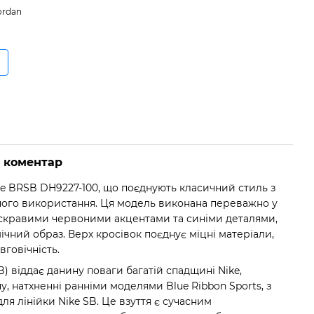
ordan
о коментар
e BRSB DH9227-100, що поєднують класичний стиль з
ного використання. Ця модель виконана переважно у
яскравими червоними акцентами та синіми деталями,
чний образ. Верх кросівок поєднує міцні матеріали,
говічність.
) віддає данину поваги багатій спадщині Nike,
 натхненні ранніми моделями Blue Ribbon Sports, з
ля лінійки Nike SB. Це взуття є сучасним