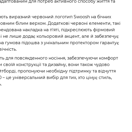
даптованим для потреб активного способу життя та
ють виразний червоний логотип Swoosh на бічних
новним білим верхом. Додаткові червоні елементи, такі
брендована накладка на п'яті, підкреслюють фірмовий
ві не лише додає кольоровий акцент, але й забезпечує
на гумова підошва з унікальним протектором гарантує
ічність.
ять для повсякденного носіння, забезпечуючи комфорт
и своїй конструкції та дизайну, вони також чудово
ейтборді, пропонуючи необхідну підтримку та відчуття
– це універсальний вибір для тих, хто цінує стиль,
.