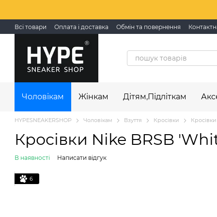
Перейти до основного контенту
Всі товари
Оплата і доставка
Обмін та повернення
Контактн
Чоловікам
Жінкам
Дітям,Підліткам
Акс
HYPESNEAKERSHOP
Чоловікам
Взуття
Кросівки
Кросівки 
Кросівки Nike BRSB 'Whit
В наявності
Написати відгук
6