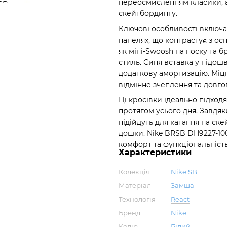
переосмисленням класики, а
скейтбордингу.
Ключові особливості включа
панелях, що контрастує з ос
як міні-Swoosh на носку та 
стиль. Синя вставка у підош
додаткову амортизацію. Міц
відмінне зчеплення та довгов
Ці кросівки ідеально підход
протягом усього дня. Завдяк
підійдуть для катання на ск
дошки. Nike BRSB DH9227-100 
комфорт та функціональність
Характеристики
Колекція
Nike SB
Матеріал
Замша
Технологія
React
Бренд
Nike
Колір
Білий