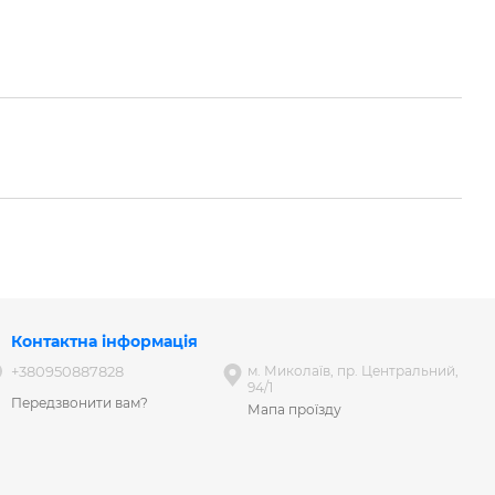
Контактна інформація
+380950887828
м. Миколаїв, пр. Центральний,
94/1
Передзвонити вам?
Мапа проїзду