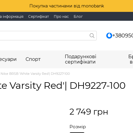
Покупка частинами від monobank
а інформація
Сертифікат
Про нас
Блог
+38095
Подарункові
Б
есуари
Спорт
сертифікати
в
Nike BRSB 'White Varsity Red'| DH9227-100
e Varsity Red'| DH9227-100
2 749 грн
Розмір