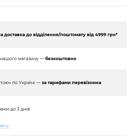
 доставка до відділення/поштомату від 4999 грн*
 нашого магазину —
безкоштовно
тою» по Україні —
за тарифами перевізника
вки до 3 днів
авку