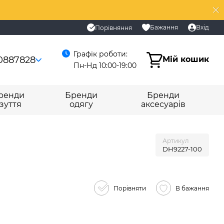
Бажання
Вхід
Порівняння
Графік роботи:
0887828
Мій кошик
Пн-Нд 10:00-19:00
ренди
Бренди
Бренди
зуття
одягу
аксесуарів
Артикул
DH9227-100
Порівняти
В бажання