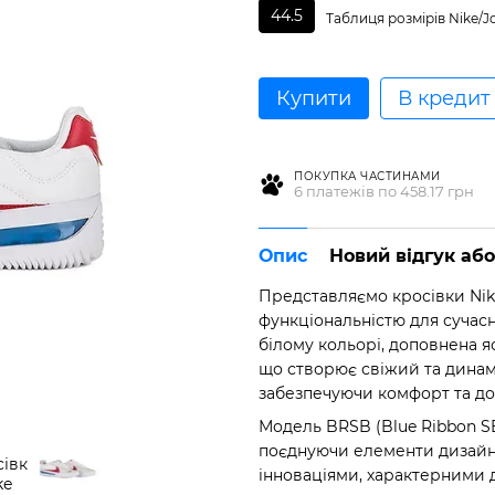
44.5
Таблиця розмірів Nike/J
Купити
В кредит
ПОКУПКА ЧАСТИНАМИ
6 платежів по 458.17 грн
Опис
Новий відгук аб
Представляємо кросівки Nik
функціональністю для сучас
білому кольорі, доповнена 
що створює свіжий та динамі
забезпечуючи комфорт та дов
Модель BRSB (Blue Ribbon SB
поєднуючи елементи дизайну,
інноваціями, характерними д